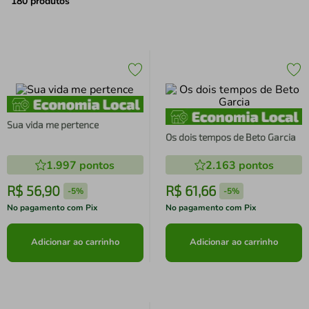
air fryer
4
º
180
produtos
iphone
5
º
Sua vida me pertence
Os dois tempos de Beto Garcia
1.997
pontos
2.163
pontos
R$
56
,
90
R$
61
,
66
-
5%
-
5%
No pagamento com Pix
No pagamento com Pix
Adicionar ao carrinho
Adicionar ao carrinho