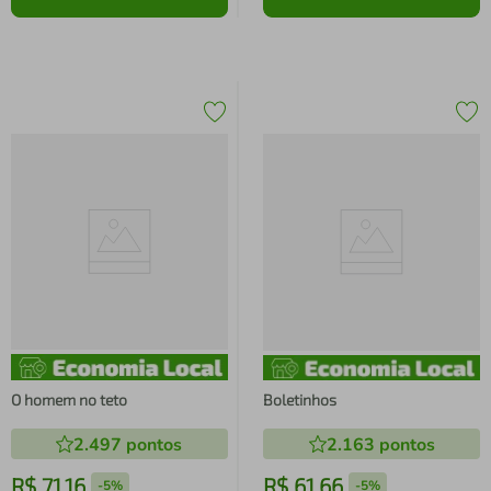
O homem no teto
Boletinhos
2.497
pontos
2.163
pontos
R$
71
,
16
R$
61
,
66
-
5%
-
5%