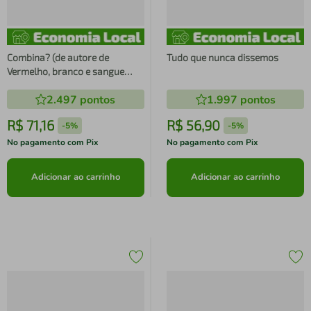
Combina? (de autore de
Tudo que nunca dissemos
Vermelho, branco e sangue
azul)
2.497
pontos
1.997
pontos
R$
71
,
16
R$
56
,
90
-
5%
-
5%
No pagamento com Pix
No pagamento com Pix
Adicionar ao carrinho
Adicionar ao carrinho