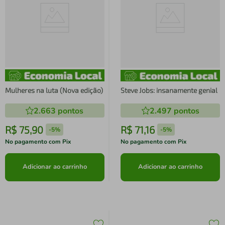
Mulheres na luta (Nova edição)
Steve Jobs: insanamente genial
2.663
pontos
2.497
pontos
R$
75
,
90
R$
71
,
16
-
5%
-
5%
No pagamento com Pix
No pagamento com Pix
Adicionar ao carrinho
Adicionar ao carrinho