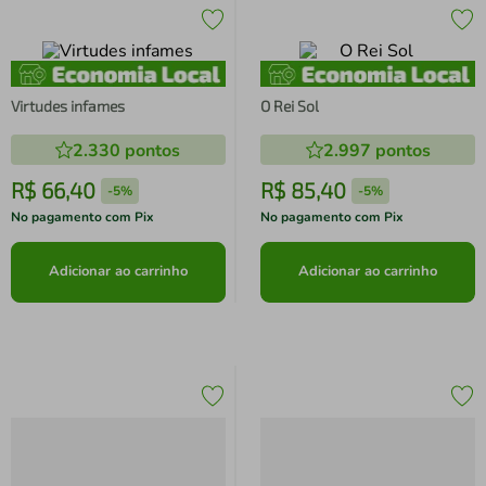
Virtudes infames
O Rei Sol
2.330
pontos
2.997
pontos
R$
66
,
40
R$
85
,
40
-
5%
-
5%
No pagamento com Pix
No pagamento com Pix
Adicionar ao carrinho
Adicionar ao carrinho