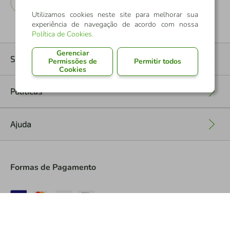
Utilizamos cookies neste site para melhorar sua
experiência de navegação de acordo com nossa
Política de Cookies
.
Gerenciar
Sobre nós
Permissões de
Permitir todos
+
Cookies
Políticas
+
Ajuda
+
Formas de Pagamento
*Pontos dos Cartões Sicredi
*Cartões Sicredi