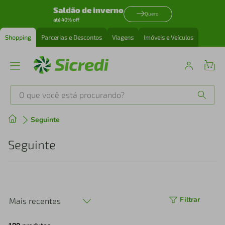
Saldão de inverno
Quero
até 40% off
Shopping
Parcerias e Descontos
Viagens
Imóveis e Veículos
O que você está procurando?
Produtos mais buscados
Seguinte
tenis
1
º
Seguinte
cafeteira
2
º
perfume
3
º
Filtrar
Mais recentes