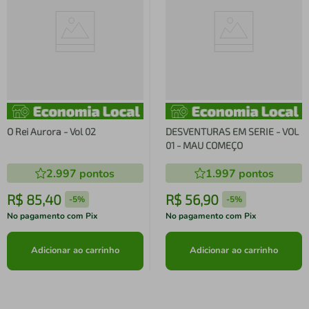
O Rei Aurora - Vol 02
DESVENTURAS EM SERIE - VOL
01 - MAU COMEÇO
2.997
pontos
1.997
pontos
R$
85
,
40
R$
56
,
90
-
5%
-
5%
No pagamento com Pix
No pagamento com Pix
Adicionar ao carrinho
Adicionar ao carrinho