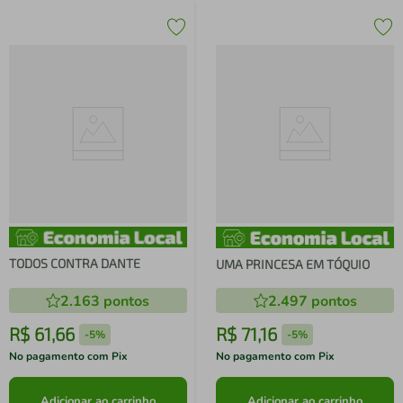
TODOS CONTRA DANTE
UMA PRINCESA EM TÓQUIO
2.163
pontos
2.497
pontos
R$
61
,
66
R$
71
,
16
-
5%
-
5%
No pagamento com Pix
No pagamento com Pix
Adicionar ao carrinho
Adicionar ao carrinho