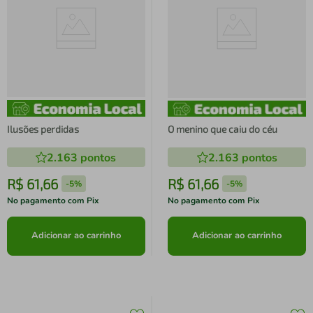
Ilusões perdidas
O menino que caiu do céu
2.163
pontos
2.163
pontos
R$
61
,
66
R$
61
,
66
-
5%
-
5%
No pagamento com Pix
No pagamento com Pix
Adicionar ao carrinho
Adicionar ao carrinho