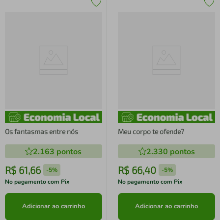
Os fantasmas entre nós
Meu corpo te ofende?
2.163
pontos
2.330
pontos
R$
61
,
66
R$
66
,
40
-
5%
-
5%
No pagamento com Pix
No pagamento com Pix
Adicionar ao carrinho
Adicionar ao carrinho