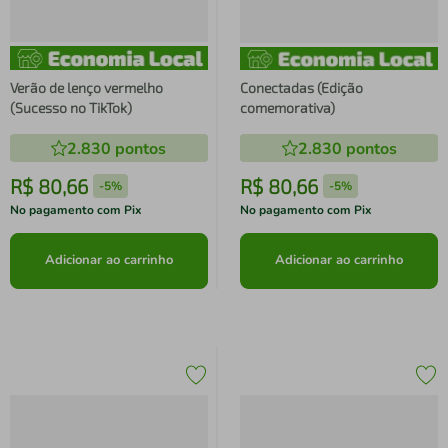
Verão de lenço vermelho
Conectadas (Edição
(Sucesso no TikTok)
comemorativa)
2.830
pontos
2.830
pontos
R$
80
,
66
R$
80
,
66
-
5%
-
5%
No pagamento com Pix
No pagamento com Pix
Adicionar ao carrinho
Adicionar ao carrinho