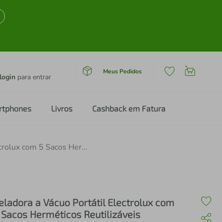
Meus Pedidos
login
para entrar
rtphones
Livros
Cashback em Fatura
Seladora a Vácuo Portátil Electrolux com 5 Sacos Herméticos Reutilizáveis
eladora a Vácuo Portátil Electrolux com
 Sacos Herméticos Reutilizáveis