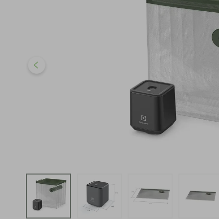
iphone
5
º