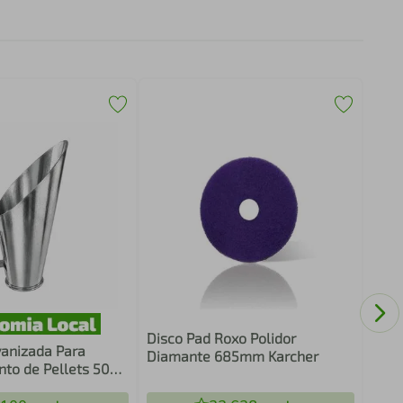
Mang
Metr
Basi
Disco Pad Roxo Polidor
izada Para
Diamante 685mm Karcher
o de Pellets 500