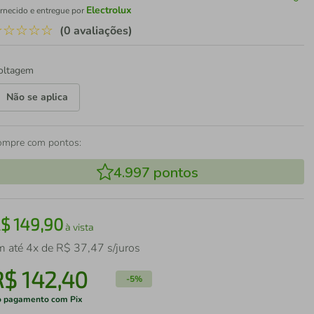
Electrolux
rnecido e entregue por
☆
☆
☆
☆
☆
(0 avaliações)
oltagem
Não se aplica
ompre com pontos:
4.997
pontos
R$
149
,
90
à vista
m até
4
x de
R$
37
,
47
s/juros
R$
142
,
40
-
5%
 pagamento com Pix