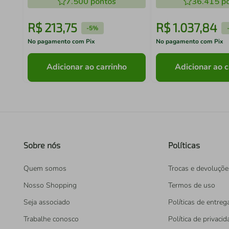
7.500
pontos
36.415
po
R$
213
,
75
R$
1
.
037
,
84
-
5%
No pagamento com Pix
No pagamento com Pix
Adicionar ao carrinho
Adicionar ao c
Sobre nós
Políticas
Quem somos
Trocas e devoluçõe
Nosso Shopping
Termos de uso
Seja associado
Políticas de entreg
Trabalhe conosco
Política de privaci