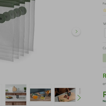
Fo
V
C
e
No