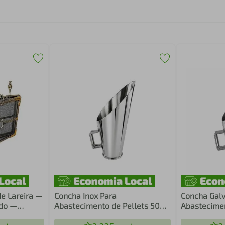
de Lareira —
Concha Inox Para
Concha Galvan
ado —
Abastecimento de Pellets 500
Abasteciment
0 cm
g
g