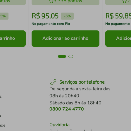
ntos
3.335
pontos
2
R$
95
,
05
R$
59
,
8
-
5%
-
5%
No pagamento com Pix
No pagamento 
arrinho
Adicionar ao carrinho
Adicio
Serviços por telefone
De segunda a sexta-feira das
08h às 20h40
s
Sábado das 8h às 18h40
0800 724 4770
a
Ouvidoria
dade