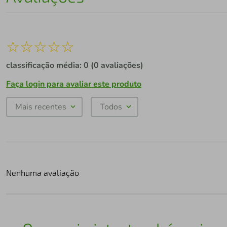
☆
☆
☆
☆
☆
classificação média: 0
(0 avaliações)
Faça login para avaliar este produto
Mais recentes
Todos
Nenhuma avaliação