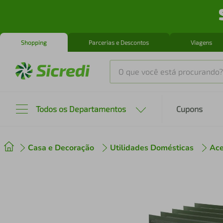
Shopping
Parcerias e Descontos
Viagens
O que você está procurando?
Produtos mais buscados
Todos os Departamentos
Cupons
tenis
1
º
Casa e Decoração
Utilidades Domésticas
Ace
cafeteira
2
º
perfume
3
º
air fryer
4
º