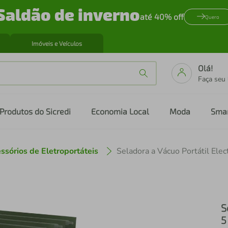
Saldão de inverno
até 40% off
Quero
Imóveis e Veículos
Olá!
Faça seu
Produtos do Sicredi
Economia Local
Moda
Sma
ssórios de Eletroportáteis
S
5