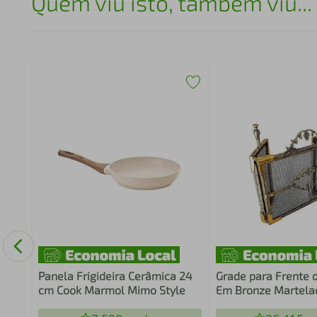
Quem viu isto, também viu...
a LG
Panela Frigideira Cerâmica 24
Grade para Frente 
cm Cook Marmol Mimo Style
Em Bronze Martel
Articulada — Até 5