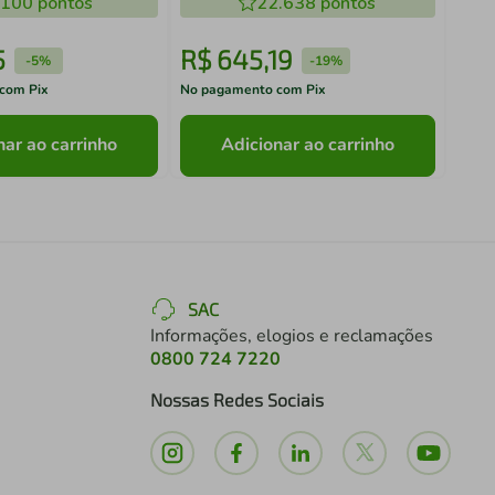
.100
pontos
22.638
pontos
5
R$
645
,
19
R$
-
5%
-
19%
com Pix
No pagamento com Pix
No pa
nar ao carrinho
Adicionar ao carrinho
SAC
Informações, elogios e reclamações
0800 724 7220
Nossas Redes Sociais