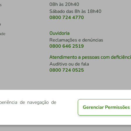
08h às 20h40
s
Sábado das 8h às 18h40
0800 724 4770
a
Ouvidoria
dade
Reclamações e denúncias
0800 646 2519
Atendimento a pessoas com deficiênc
Auditivo ou de fala
s
0800 724 0525
periência de navegação de
Gerenciar Permissões