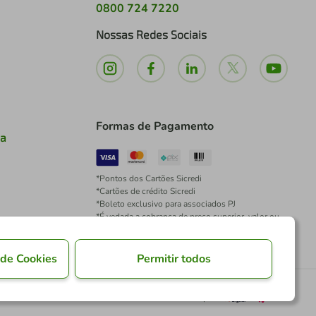
0800 724 7220
Nossas Redes Sociais
Formas de Pagamento
ia
*Pontos dos Cartões Sicredi
*Cartões de crédito Sicredi
*Boleto exclusivo para associados PJ
*É vedada a cobrança de preço superior, valor ou
encargo adicional para pagamentos por meio de
Pix à vista.
 de Cookies
Permitir todos
Desenvolvido por