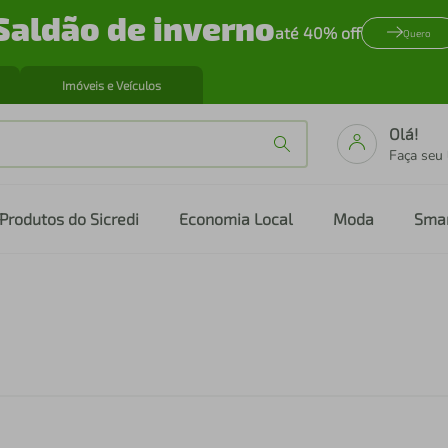
Saldão de inverno
até 40% off
Quero
Imóveis e Veículos
Olá!
Faça seu
Produtos do Sicredi
Economia Local
Moda
Sma