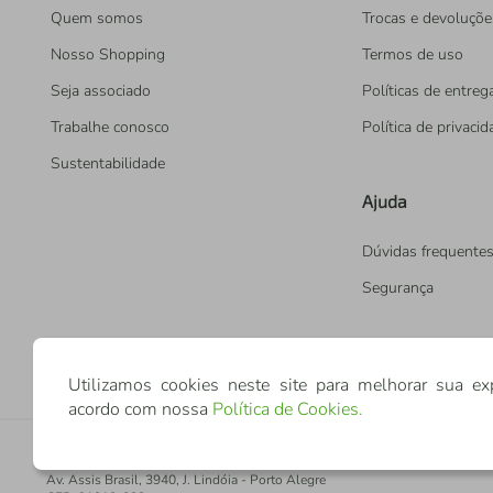
Quem somos
Trocas e devoluçõe
Nosso Shopping
Termos de uso
Seja associado
Políticas de entreg
Trabalhe conosco
Política de privaci
Sustentabilidade
Ajuda
Dúvidas frequente
Segurança
Utilizamos cookies neste site para melhorar sua ex
acordo com nossa
Política de Cookies
.
Confederação Sicredi
CNPJ: 03.795.072/0001-60
Av. Assis Brasil, 3940, J. Lindóia - Porto Alegre