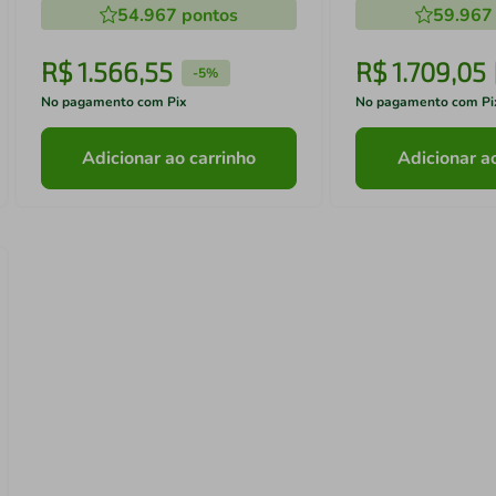
54.967
pontos
59.967
R$
1
.
566
,
55
R$
1
.
709
,
05
-
5%
No pagamento com Pix
No pagamento com Pi
Adicionar ao carrinho
Adicionar a