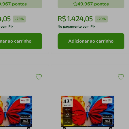
9.967
pontos
49.967
pontos
4
,
05
R$
1
.
424
,
05
-
25%
-
20%
 com Pix
No pagamento com Pix
nar ao carrinho
Adicionar ao carrinho