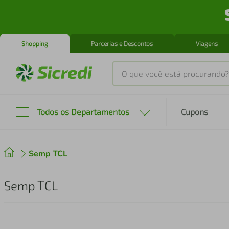
Shopping
Parcerias e Descontos
Viagens
O que você está procurando?
Produtos mais buscados
Todos os Departamentos
Cupons
tenis
1
º
Semp TCL
cafeteira
2
º
perfume
3
º
Semp TCL
air fryer
4
º