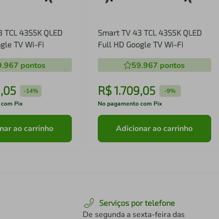
3 TCL 43S5K QLED
Smart TV 43 TCL 43S5K QLED
gle TV Wi-Fi
Full HD Google TV Wi-Fi
9.967
pontos
59.967
pontos
9
,
05
R$
1
.
709
,
05
-
14%
-
9%
 com Pix
No pagamento com Pix
nar ao carrinho
Adicionar ao carrinho
Serviços por telefone
De segunda a sexta-feira das