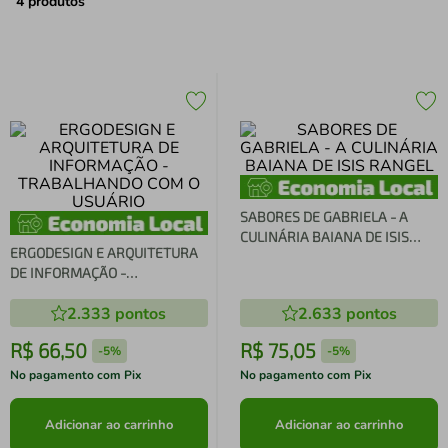
air fryer
4
º
4
produtos
iphone
5
º
SABORES DE GABRIELA - A
CULINÁRIA BAIANA DE ISIS
ERGODESIGN E ARQUITETURA
RANGEL
DE INFORMAÇÃO -
TRABALHANDO COM O
2.333
pontos
2.633
pontos
USUÁRIO
R$
66
,
50
R$
75
,
05
-
5%
-
5%
No pagamento com Pix
No pagamento com Pix
Adicionar ao carrinho
Adicionar ao carrinho