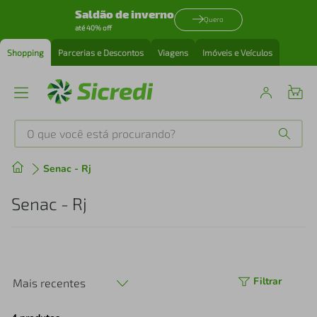
Saldão de inverno
Quero
até 40% off
Shopping
Parcerias e Descontos
Viagens
Imóveis e Veículos
O que você está procurando?
Produtos mais buscados
Senac - Rj
tenis
1
º
Senac - Rj
cafeteira
2
º
perfume
3
º
Filtrar
Mais recentes