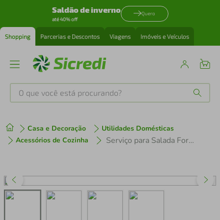
Saldão de inverno
Quero
até 40% off
Shopping
Parcerias e Descontos
Viagens
Imóveis e Veículos
O que você está procurando?
Produtos mais buscados
Casa e Decoração
Utilidades Domésticas
tenis
1
º
Serviço para Salada Forma Andrea - 5 Peças
Acessórios de Cozinha
cafeteira
2
º
perfume
3
º