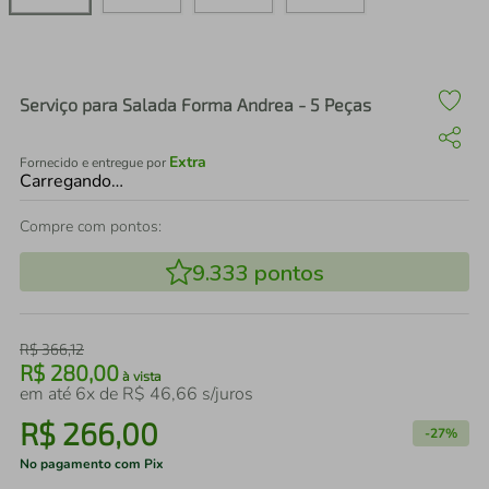
air fryer
4
º
iphone
5
º
Serviço para Salada Forma Andrea - 5 Peças
Extra
Fornecido e entregue por
Carregando…
Compre com pontos:
9.333
pontos
R$
366
,
12
R$
280
,
00
à vista
em até
6
x de
R$
46
,
66
s/juros
R$
266
,
00
-
27%
No pagamento com Pix