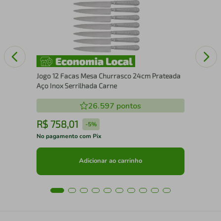
Aço
Jogo 12 Facas Mesa Churrasco 24cm Prateada
Aço Inox Serrilhada Carne
26.597
pontos
R$
758
,
01
R
-
5%
No pagamento com Pix
No 
Adicionar ao carrinho