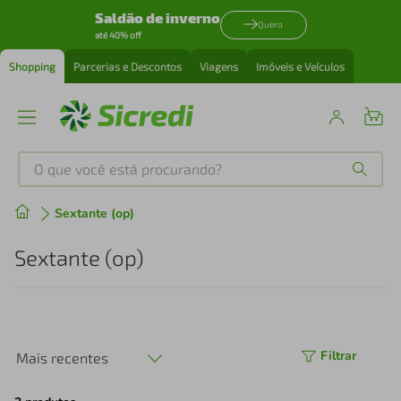
Saldão de inverno
Quero
até 40% off
Shopping
Parcerias e Descontos
Viagens
Imóveis e Veículos
O que você está procurando?
Produtos mais buscados
Sextante (op)
tenis
1
º
Sextante (op)
cafeteira
2
º
perfume
3
º
Filtrar
Mais recentes