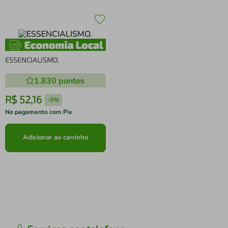
ESSENCIALISMO.
1.830
pontos
R$
52
,
16
-
5%
No pagamento com Pix
Adicionar ao carrinho