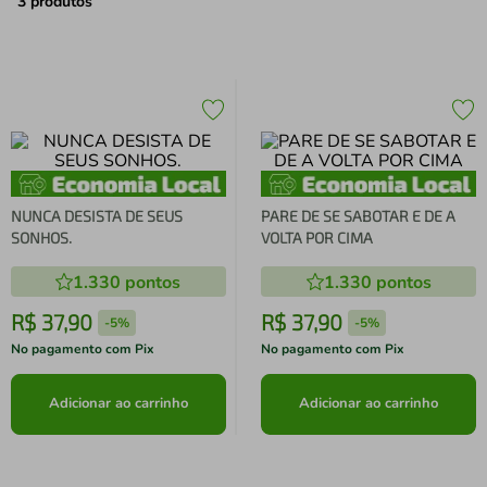
air fryer
4
º
3
produtos
iphone
5
º
NUNCA DESISTA DE SEUS
PARE DE SE SABOTAR E DE A
SONHOS.
VOLTA POR CIMA
1.330
pontos
1.330
pontos
R$
37
,
90
R$
37
,
90
-
5%
-
5%
No pagamento com Pix
No pagamento com Pix
Adicionar ao carrinho
Adicionar ao carrinho