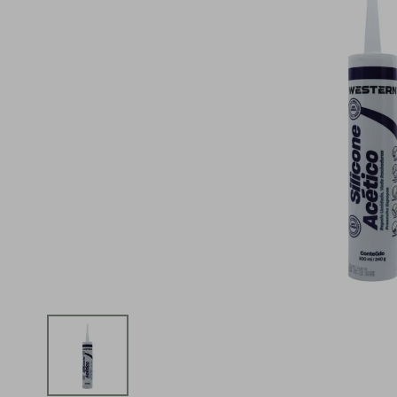
iphone
5
º