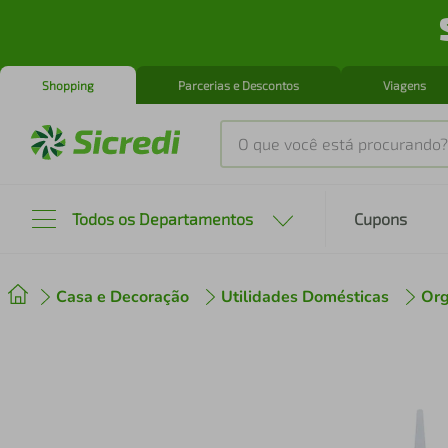
Shopping
Parcerias e Descontos
Viagens
O que você está procurando?
Produtos mais buscados
Todos os Departamentos
Cupons
tenis
1
º
Casa e Decoração
Utilidades Domésticas
Org
cafeteira
2
º
perfume
3
º
air fryer
4
º