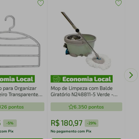
12 C
Calc
Guar
o para Organizar
Mop de Limpeza com Balde
eiro Transparente
Giratório N248811-5 Verde -
da Roupas Cinquetti
Quanhe
826
pontos
6.350
pontos
5
R$
180
,
97
R$
-
5%
-
29%
com Pix
No pagamento com Pix
No pa