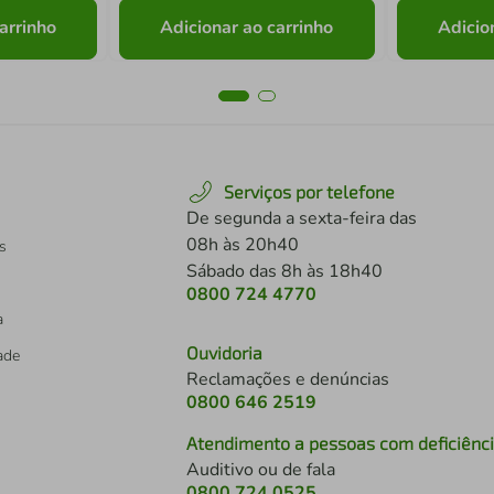
arrinho
Adicionar ao carrinho
Adicio
Serviços por telefone
De segunda a sexta-feira das
08h às 20h40
s
Sábado das 8h às 18h40
0800 724 4770
a
Ouvidoria
dade
Reclamações e denúncias
0800 646 2519
Atendimento a pessoas com deficiênc
Auditivo ou de fala
s
0800 724 0525