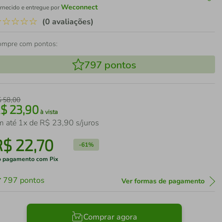
Weconnect
rnecido e entregue por
☆
☆
☆
☆
☆
(0 avaliações)
ompre com pontos:
797
pontos
$
58
,
00
R$
23
,
90
à vista
m até
1
x de
R$
23
,
90
s/juros
R$
22
,
70
-
61%
 pagamento com Pix
797
pontos
Ver formas de pagamento
Comprar agora