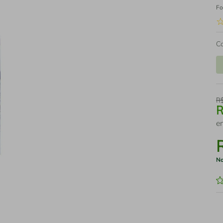
Fo
C
R
e
No