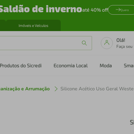
Saldão de inverno
até 40% off
Quero
Imóveis e Veículos
Olá!
Faça seu
Produtos do Sicredi
Economia Local
Moda
Sma
anização e Arrumação
Silicone Acético Uso Geral West
S