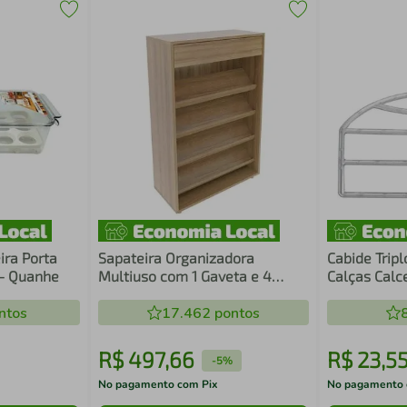
ira Porta
Sapateira Organizadora
Cabide Tripl
 - Quanhe
Multiuso com 1 Gaveta e 4
Calças Calc
Prateleiras SA3404 Amêndoa
Closet Guar
ntos
Tecnomobili Guardar Sapatos
17.462
pontos
Tênis Botas
R$
497
,
66
R$
23
,
5
-
5%
No pagamento com Pix
No pagamento 