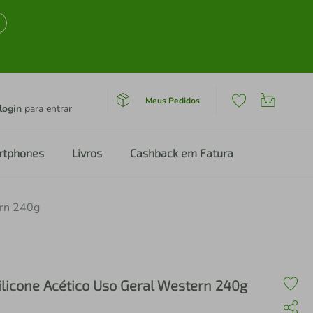
Meus Pedidos
login
para entrar
rtphones
Livros
Cashback em Fatura
ern 240g
ilicone Acético Uso Geral Western 240g