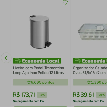
X1,2
Lixeira com Pedal Tramontina
Organizador Gelade
Loop Aço Inox Polido 12 Litros
Ovos 31,5x16,x7 cm
6.095
pontos
1.390
po
R$
173
,
71
R$
39
,
61
-
5%
-
29%
No pagamento com Pix
No pagamento com Pix