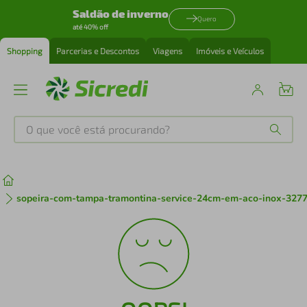
Saldão de inverno
Quero
até 40% off
Shopping
Parcerias e Descontos
Viagens
Imóveis e Veículos
O que você está procurando?
Produtos mais buscados
tenis
1
º
sopeira-com-tampa-tramontina-service-24cm-em-aco-inox-327
cafeteira
2
º
perfume
3
º