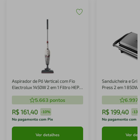
Aspirador de Pó Vertical com Fio
Sanduicheira e Gril
Electrolux 1450W 2 em 1 Filtro HEPA
Press 2 em 1 850W
Branco (STK14B)
5.663
pontos
6.997
R$
161
,
40
R$
199
,
40
-
10%
-
13
No pagamento com Pix
No pagamento com P
Ver detalhes
Ver det