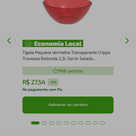
Táb
Ham
Tigela Pequena Vermelha Transparente Crippa
Travessa Redonda 2,3L Servir Salada
Sobremesa
966
pontos
R$
27
,
54
R
-
5%
No pagamento com Pix
No 
Adicionar ao carrinho