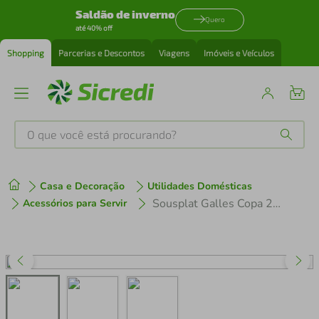
Saldão de inverno
Quero
até 40% off
Shopping
Parcerias e Descontos
Viagens
Imóveis e Veículos
O que você está procurando?
Produtos mais buscados
Casa e Decoração
Utilidades Domésticas
tenis
1
º
Sousplat Galles Copa 208269 Bambu Natural
Acessórios para Servir
cafeteira
2
º
perfume
3
º