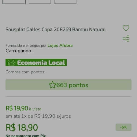
air fryer
4
º
iphone
5
º
Sousplat Galles Copa 208269 Bambu Natural
Lojas Afubra
Fornecido e entregue por
Carregando…
Compre com pontos:
663
pontos
R$
19
,
90
à vista
em até
1
x de
R$
19
,
90
s/juros
R$
18
,
90
-
5%
No pagamento com Pix