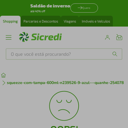
Saldão de inverno
Quero
até 40% off
Shopping
Parcerias e Descontos
Viagens
Imóveis e Veículos
O que você está procurando?
Produtos mais buscados
tenis
1
º
squeeze-com-tampa-600ml-n239526-9-azul---quanhe-254078
cafeteira
2
º
perfume
3
º