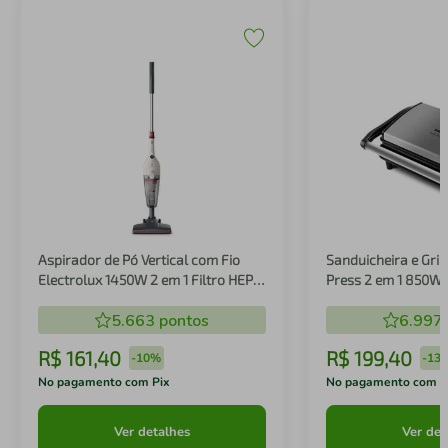
Aspirador de Pó Vertical com Fio
Sanduicheira e Gril
Electrolux 1450W 2 em 1 Filtro HEPA
Press 2 em 1 850W
Branco (STK14B)
5.663
pontos
6.997
R$
161
,
40
R$
199
,
40
-
10%
-
13
No pagamento com Pix
No pagamento com P
Ver detalhes
Ver det