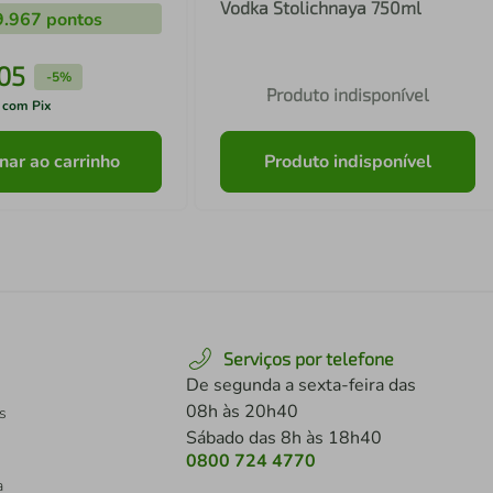
Vodka Stolichnaya 750ml
9.967
pontos
05
-
5%
Produto indisponível
 com Pix
nar ao carrinho
Produto indisponível
Serviços por telefone
De segunda a sexta-feira das
08h às 20h40
s
Sábado das 8h às 18h40
0800 724 4770
a