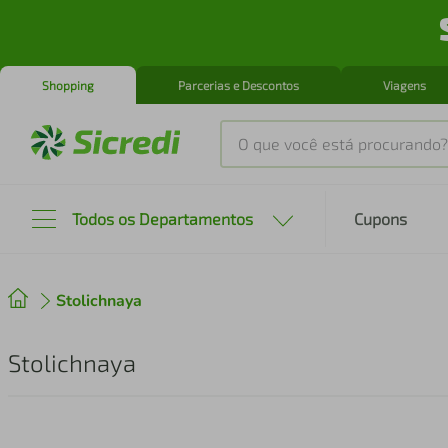
Shopping
Parcerias e Descontos
Viagens
O que você está procurando?
Produtos mais buscados
Todos os Departamentos
Cupons
tenis
1
º
Stolichnaya
cafeteira
2
º
perfume
3
º
Stolichnaya
air fryer
4
º