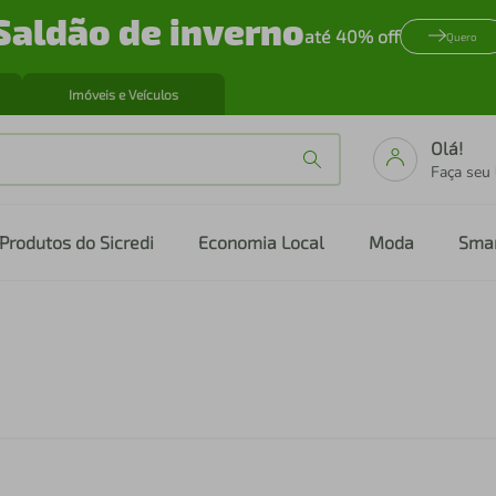
Saldão de inverno
até 40% off
Quero
Imóveis e Veículos
Olá!
Faça seu
Produtos do Sicredi
Economia Local
Moda
Sma