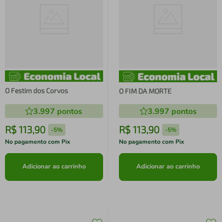
O Festim dos Corvos
O FIM DA MORTE
3.997
pontos
3.997
pontos
R$
113
,
90
R$
113
,
90
-
5%
-
5%
No pagamento com Pix
No pagamento com Pix
Adicionar ao carrinho
Adicionar ao carrinho