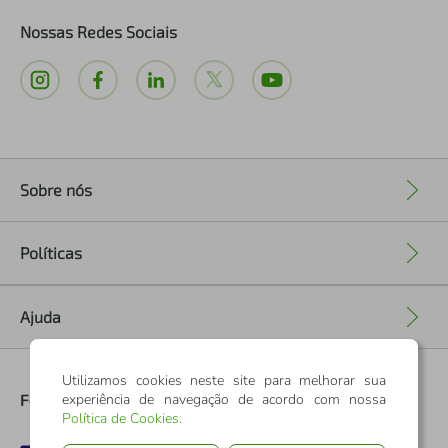
Nossas Redes Sociais
Sobre nós
+
Políticas
+
Ajuda
+
Utilizamos cookies neste site para melhorar sua
experiência de navegação de acordo com nossa
Formas de Pagamento
Política de Cookies
.