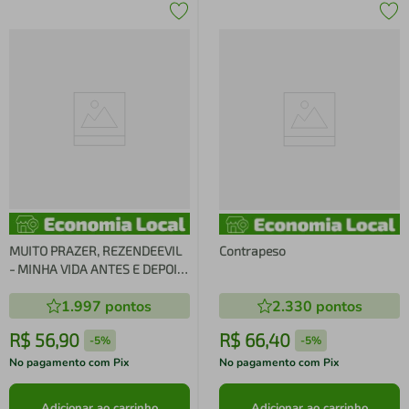
MUITO PRAZER, REZENDEEVIL
Contrapeso
- MINHA VIDA ANTES E DEPOIS
DO YOUTUBE
1.997
pontos
2.330
pontos
R$
56
,
90
R$
66
,
40
-
5%
-
5%
No pagamento com Pix
No pagamento com Pix
Adicionar ao carrinho
Adicionar ao carrinho