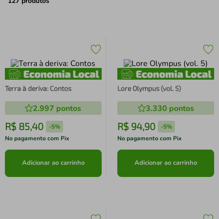
air fryer
4
º
127
produtos
iphone
5
º
Terra à deriva: Contos
Lore Olympus (vol. 5)
2.997
pontos
3.330
pontos
R$
85
,
40
R$
94
,
90
-
5%
-
5%
No pagamento com Pix
No pagamento com Pix
Adicionar ao carrinho
Adicionar ao carrinho