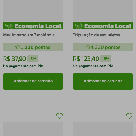
Meu inverno em Zerolândia
Tripulação de esqueletos
1.330
pontos
4.330
pontos
R$
37
,
90
R$
123
,
40
-
5%
-
5%
No pagamento com Pix
No pagamento com Pix
Adicionar ao carrinho
Adicionar ao carrinho