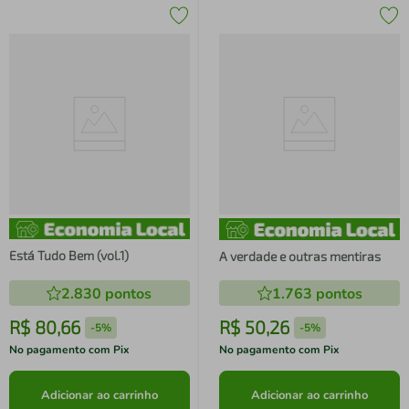
Está Tudo Bem (vol.1)
A verdade e outras mentiras
2.830
pontos
1.763
pontos
R$
80
,
66
R$
50
,
26
-
5%
-
5%
No pagamento com Pix
No pagamento com Pix
Adicionar ao carrinho
Adicionar ao carrinho