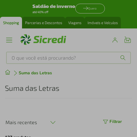
Saldão de inverno
Quero
até 40% off
Shopping
Parcerias e Descontos
Viagens
Imóveis e Veículos
O que você está procurando?
Produtos mais buscados
Suma das Letras
tenis
1
º
Suma das Letras
cafeteira
2
º
perfume
3
º
Filtrar
Mais recentes