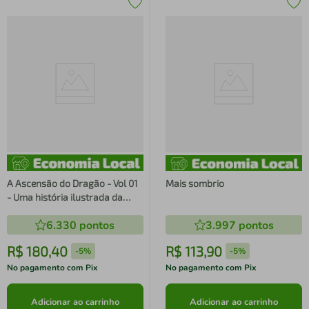
A Ascensão do Dragão - Vol 01
Mais sombrio
- Uma história ilustrada da
dinastia Targaryen
6.330
pontos
3.997
pontos
R$
180
,
40
R$
113
,
90
-
5%
-
5%
No pagamento com Pix
No pagamento com Pix
Adicionar ao carrinho
Adicionar ao carrinho