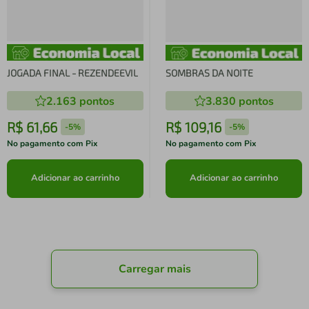
JOGADA FINAL - REZENDEEVIL
SOMBRAS DA NOITE
2.163
pontos
3.830
pontos
R$
61
,
66
R$
109
,
16
-
5%
-
5%
No pagamento com Pix
No pagamento com Pix
Adicionar ao carrinho
Adicionar ao carrinho
Carregar mais