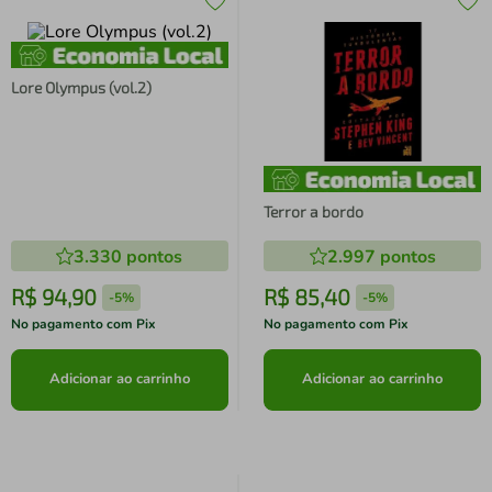
Lore Olympus (vol.2)
Terror a bordo
3.330
pontos
2.997
pontos
R$
94
,
90
R$
85
,
40
-
5%
-
5%
No pagamento com Pix
No pagamento com Pix
Adicionar ao carrinho
Adicionar ao carrinho