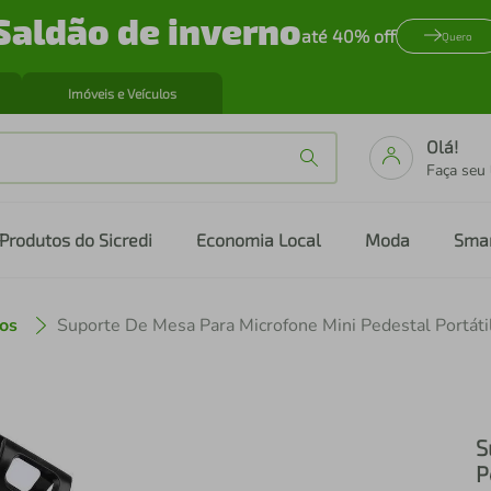
Saldão de inverno
até 40% off
Quero
Imóveis e Veículos
Olá!
Faça seu
Produtos do Sicredi
Economia Local
Moda
Sma
os
Suporte De Mesa Para Microfone Mini Pedestal Portáti
S
P