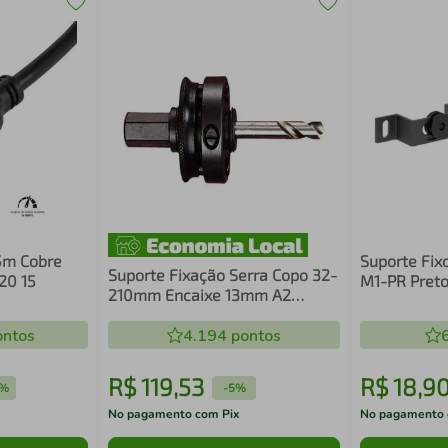
5m Cobre
Suporte Fix
Suporte Fixação Serra Copo 32-
20 15
M1-PR Preto
210mm Encaixe 13mm A2
Starrett
ntos
4.194
pontos
R$
119
,
53
R$
18
,
9
9%
-
5%
No pagamento com Pix
No pagamento 