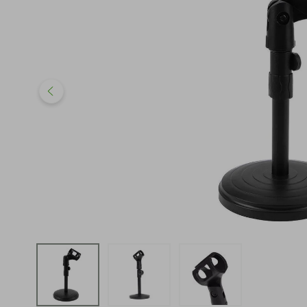
iphone
5
º