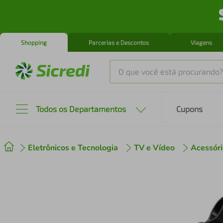
Shopping
Parcerias e Descontos
Viagens
O que você está procurando?
Produtos mais buscados
Todos os Departamentos
Cupons
tenis
1
º
Eletrônicos e Tecnologia
TV e Vídeo
Acessóri
cafeteira
2
º
perfume
3
º
air fryer
4
º