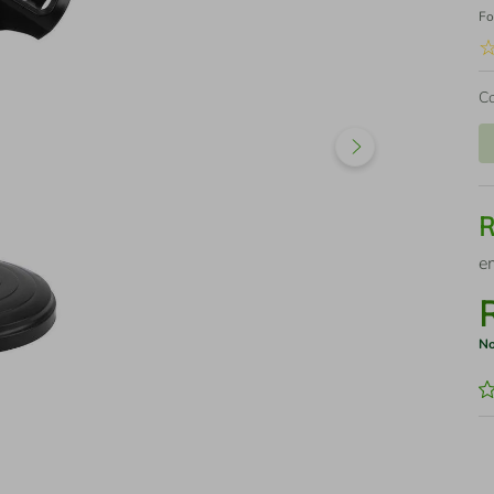
Fo
C
e
No