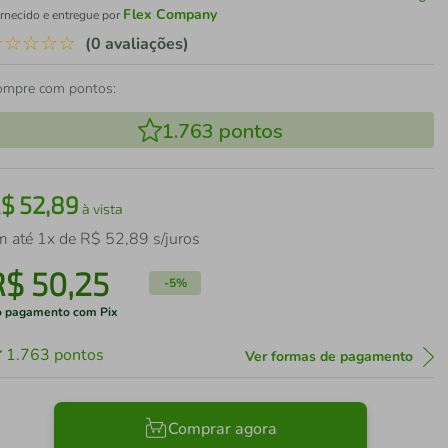
Flex Company
rnecido e entregue por
☆
☆
☆
☆
☆
(0 avaliações)
ompre com pontos:
1.763
pontos
R$
52
,
89
à vista
m até
1
x de
R$
52
,
89
s/juros
R$
50
,
25
-
5%
 pagamento com Pix
1.763
pontos
Ver formas de pagamento
Comprar agora