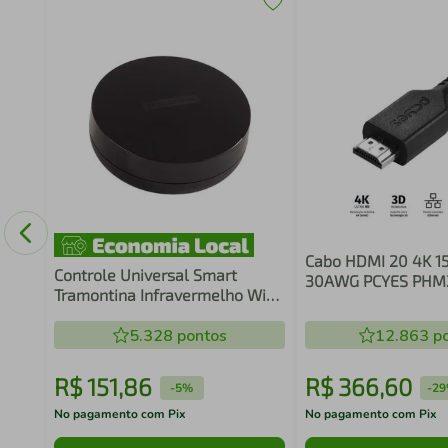
ção
nha +
Cabo HDMI 20 4K 1
Controle Universal Smart
30AWG PCYES PHM
Tramontina Infravermelho Wifi
Inteligente Alexa Google Tv
5.328
pontos
12.863
po
R$
151
,
86
R$
366
,
60
-
5%
-
2
No pagamento com Pix
No pagamento com Pix