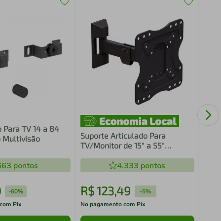
Dong
AFP
o Para TV 14 a 84
Suporte Articulado Para
 Multivisão
TV/Monitor de 15" a 55"
FULL20-ELG
663
pontos
4.333
pontos
0
R$
123
,
49
R$
-
60%
-
5%
com Pix
No pagamento com Pix
No pa