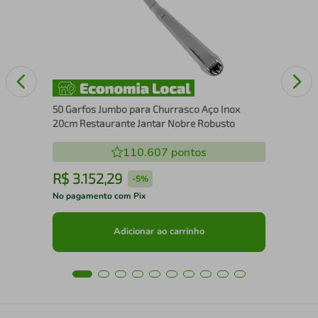
Ino
50 Garfos Jumbo para Churrasco Aço Inox
20cm Restaurante Jantar Nobre Robusto
110.607
pontos
R$
3
.
152
,
29
R
-
5%
No pagamento com Pix
No 
Adicionar ao carrinho