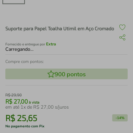
air fryer
4
º
iphone
5
º
Suporte para Papel Toalha Utimil em Aço Cromado
Extra
Fornecido e entregue por
Carregando…
Compre com pontos:
900
pontos
R$
29
,
90
R$
27
,
00
à vista
em até
1
x de
R$
27
,
00
s/juros
R$
25
,
65
-
14%
No pagamento com Pix