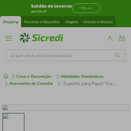
Saldão de inverno
Quero
até 40% off
Shopping
Parcerias e Descontos
Viagens
Imóveis e Veículos
O que você está procurando?
Produtos mais buscados
Casa e Decoração
Utilidades Domésticas
tenis
1
º
Suporte para Papel Toalha Utimil em Aço Cromado
Acessórios de Cozinha
cafeteira
2
º
perfume
3
º