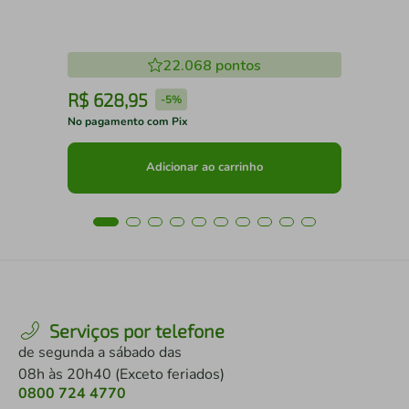
22.068
pontos
R$
628
,
95
R
-
5%
No pagamento com Pix
No 
Adicionar ao carrinho
Serviços por telefone
de segunda a sábado das
08h às 20h40 (Exceto feriados)
0800 724 4770