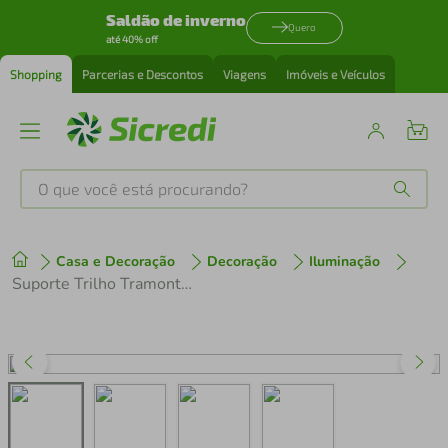
Saldão de inverno
Quero
até 40% off
Shopping
Parcerias e Descontos
Viagens
Imóveis e Veículos
O que você está procurando?
Produtos mais buscados
Casa e Decoração
Decoração
Iluminação
tenis
1
º
Suporte Trilho Tramontina Par20 Preto
cafeteira
2
º
perfume
3
º