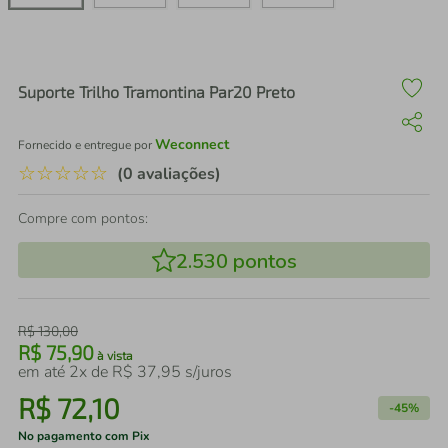
air fryer
4
º
iphone
5
º
Suporte Trilho Tramontina Par20 Preto
Weconnect
Fornecido e entregue por
☆
☆
☆
☆
☆
(0 avaliações)
Compre com pontos:
2.530
pontos
R$
130
,
00
R$
75
,
90
à vista
em até
2
x de
R$
37
,
95
s/juros
R$
72
,
10
-
45%
No pagamento com Pix