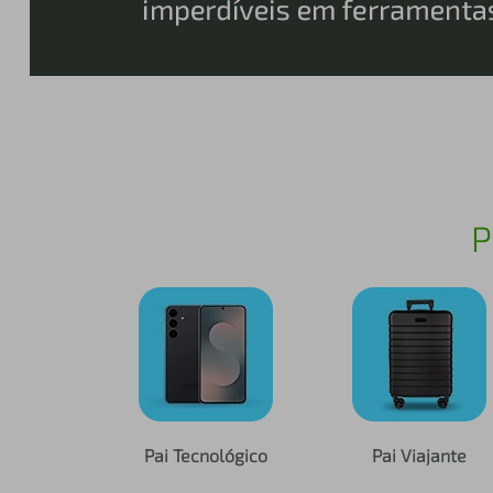
iphone
5
º
P
Pai Tecnológico
Pai Viajante