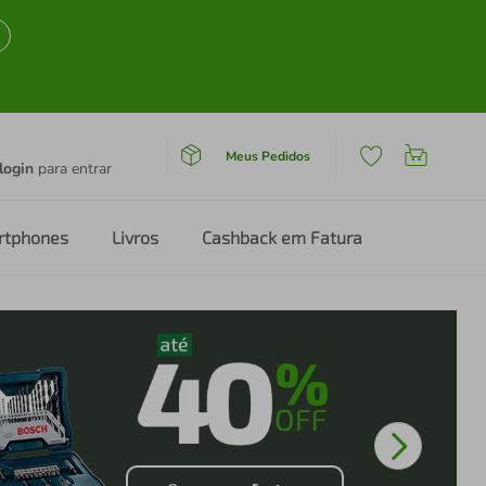
Meus Pedidos
login
para entrar
rtphones
Livros
Cashback em Fatura