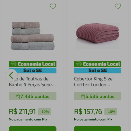
Jogo de Toalhas de
Cobertor King Size
Banho 4 Peças Super
Corttex London
Soft Zero Twist
240x260cm Rosê
Corttex Taúpe/Verde
7.435
pontos
5.535
pontos
R$
211
,
91
R$
157
,
76
-
10%
-
10%
No pagamento com Pix
No pagamento com Pix