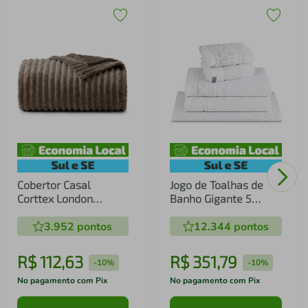
Cobertor Casal
Jogo de Toalhas de
Corttex London
Banho Gigante 5
180x220cm Taúpe
Peças Marselle e
3.952
pontos
Memphis Appel 450
12.344
pontos
g/m² Branca
R$
112
,
63
R$
351
,
79
-
10%
-
10%
No pagamento com Pix
No pagamento com Pix