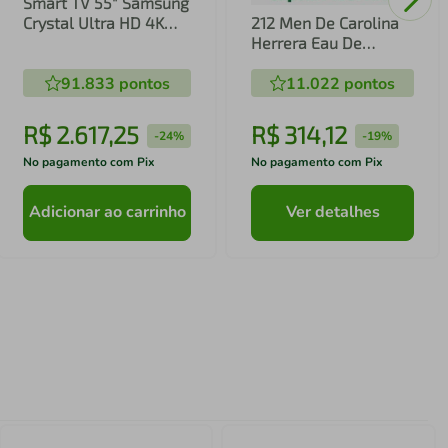
Smart TV 55" Samsung
Crystal Ultra HD 4K
212 Men De Carolina
U8600F com Sistema
Herrera Eau De
Operacional Tizen,
Toilette Masculino
Tecnologia HDR,
91.833
pontos
11.022
pontos
SmartThings, Xbox
Cloud Gaming e Alexa
R$
2
.
617
,
25
R$
314
,
12
-
24%
-
19%
Integrada
No pagamento com Pix
No pagamento com Pix
Adicionar ao carrinho
Ver detalhes