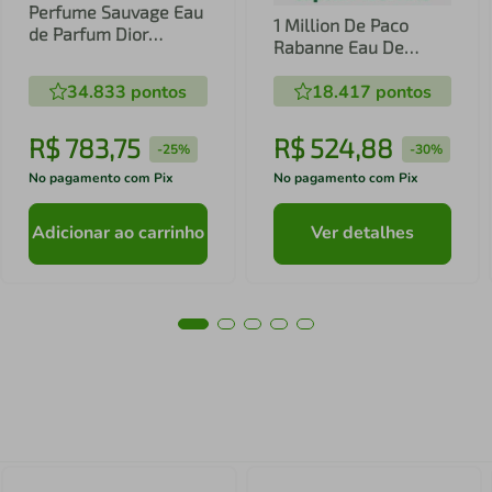
Perfume Sauvage Eau
1 Million De Paco
de Parfum Dior
Rabanne Eau De
Masculino - 100ml
Toilette Masculino
34.833
pontos
18.417
pontos
R$
783
,
75
R$
524
,
88
-
25%
-
30%
No pagamento com Pix
No pagamento com Pix
Adicionar ao carrinho
Ver detalhes