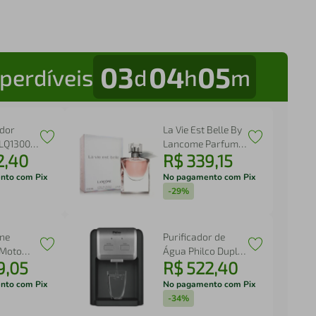
03
04
05
perdíveis
d
h
m
ador
La Vie Est Belle By
BLQ1300P
Lancome Parfum
2
,
40
R$
339
,
15
rbo
Feminino
nto com Pix
No pagamento com Pix
-
29%
ne
Purificador de
 Moto
Água Philco Dupla
9
,
05
R$
522
,
40
a 6,9”
Filtragem 70W
mera
PPU11C
nto com Pix
No pagamento com Pix
e
-
34%