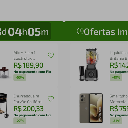
3
04
05
d
h
m
Ofertas Im
Mixer 3 em 1
Liquidific
Electrolux
Britânia 
R$
189
,
90
R$
14
Vermelho Escuro
Fortis Tu
600W Haste em
1400W 3L
No pagamento com Pix
No pagame
Inox e Tecnologia
-
53%
-
49%
TruFlow (EIB21)
Churrasqueira
Smartpho
Carvão Califórnia
Motorola
R$
200
,
33
R$
75
Com Rodinha
g06 4G Tel
Portátil Mor
256GB Câ
No pagamento com Pix
No pagame
50MP Beg
-
27%
-
31%