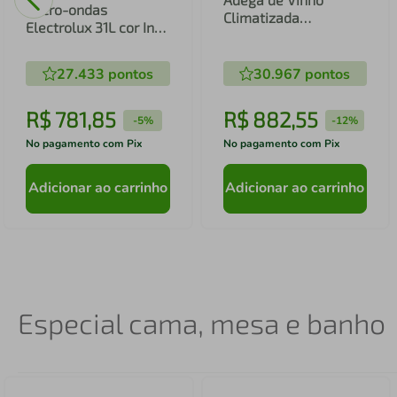
Micro-ondas
Climatizada
Electrolux 31L cor Inox
Electrolux 12 garrafas
Espelhado com Painel
Uma Porta
Integrado e Função
Acabamento em
27.433
pontos
30.967
pontos
Tira Odor (MI41S)
Alumínio (ACB12)
R$
781
,
85
R$
882
,
55
-
5%
-
12%
No pagamento com Pix
No pagamento com Pix
Adicionar ao carrinho
Adicionar ao carrinho
Especial cama, mesa e banho