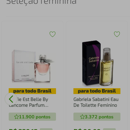
Seleção feminina
La Vie Est Belle By
Gabriela Sabatini Eau
Lancome Parfum
De Toilette Feminino
Feminino
11.900
pontos
3.372
pontos