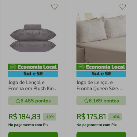
Jogo de Lençol e
Jogo de Lençol e
Fronha em Plush King
Fronha Queen Size
Hedrons Inove
Bella Enxovais Malha
Ardósia
6.485
pontos
100% Algodão 3
6.169
pontos
Peças Cloud Jade
R$
184
,
83
R$
175
,
81
-
10%
-
10%
No pagamento com Pix
No pagamento com Pix