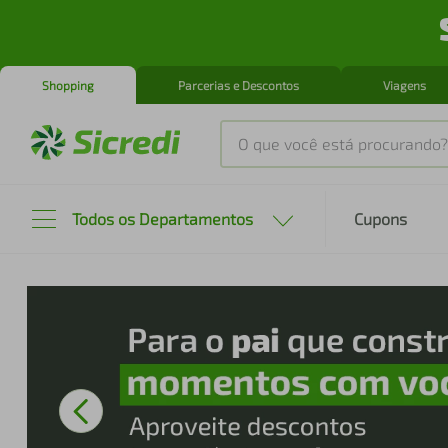
Shopping
Parcerias e Descontos
Viagens
O que você está procurando?
Produtos mais buscados
Todos os Departamentos
Cupons
tenis
1
º
cafeteira
2
º
perfume
3
º
air fryer
4
º