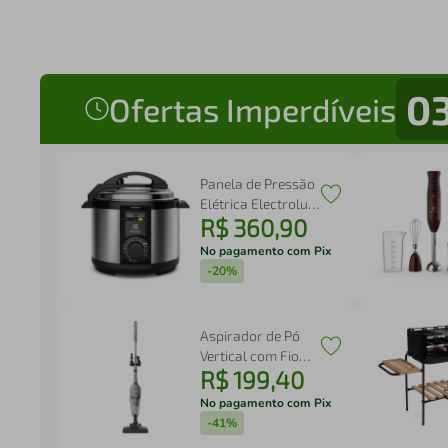
0
Ofertas Imperdíveis
Panela de Pressão
Elétrica Electrolux
R$
360
,
90
por Rita Lobo 5L
Preta Efficient c/
No pagamento com Pix
Timer (PCE20)
-
20%
Aspirador de Pó
Vertical com Fio
R$
199
,
40
Electrolux 1500W 2
em 1 Cyclonic
No pagamento com Pix
Power Cinza
-
41%
(STK16)