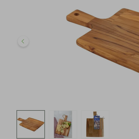
iphone
5
º