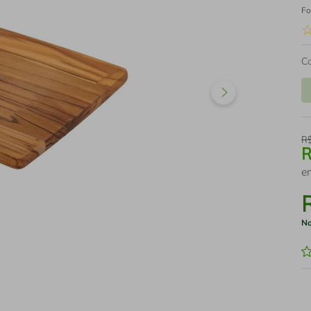
Fo
C
R
e
No