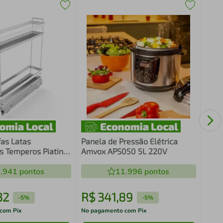
Kit 
Guar
Crip
Rest
fas Latas
Panela de Pressão Elétrica
 Temperos Piatina
Amvox APS050 5L 220V
Aço Carbono
va
.941
pontos
11.996
pontos
32
R$
341
,
89
R$
-
5%
-
5%
com Pix
No pagamento com Pix
No pa