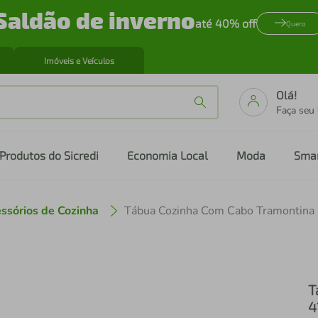
Saldão de inverno
até 40% off
Quero
Imóveis e Veículos
Olá!
Faça seu
Produtos do Sicredi
Economia Local
Moda
Sma
ssórios de Cozinha
Tábua Cozinha Com Cabo Tramontina
T
4