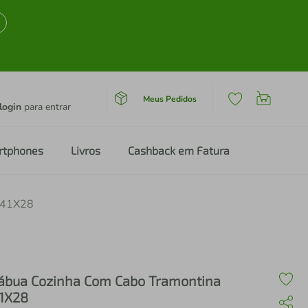
Meus Pedidos
login
para entrar
rtphones
Livros
Cashback em Fatura
 41X28
ábua Cozinha Com Cabo Tramontina
1X28