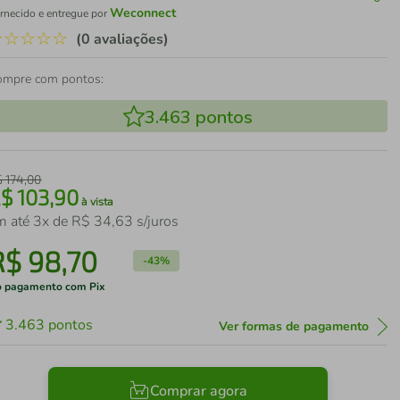
Weconnect
rnecido e entregue por
☆
☆
☆
☆
☆
(0 avaliações)
ompre com pontos:
3.463
pontos
$
174
,
00
R$
103
,
90
à vista
m até
3
x de
R$
34
,
63
s/juros
R$
98
,
70
-
43%
 pagamento com Pix
3.463
pontos
Ver formas de pagamento
Comprar agora