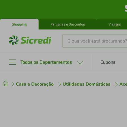
Shopping
Parcerias e Descontos
Viagens
O que você está procurando?
Produtos mais buscados
Todos os Departamentos
Cupons
tenis
1
º
Casa e Decoração
Utilidades Domésticas
Ace
cafeteira
2
º
perfume
3
º
air fryer
4
º