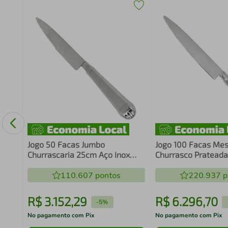
ria
Jogo 50 Facas Jumbo
Jogo 100 Facas Mes
Churrascaria 25cm Aço Inox
Churrasco Prateada
Prateadas Mesa Restaurante
Restaurante Churra
110.607
pontos
220.937
p
R$
3
.
152
,
29
R$
6
.
296
,
70
-
5%
No pagamento com Pix
No pagamento com Pix