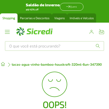
Saldão de inverno
Quero
até 40% off
Shopping
Parcerias e Descontos
Viagens
Imóveis e Veículos
O que você está procurando?
Produtos mais buscados
tacas-agua-vinho-bamboo-hauskraft-320ml-6un-347390
tenis
1
º
cafeteira
2
º
perfume
3
º
OOPS!