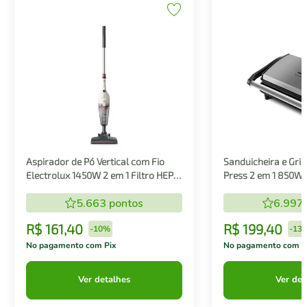
Aspirador de Pó Vertical com Fio
Sanduicheira e Gril
Electrolux 1450W 2 em 1 Filtro HEPA
Press 2 em 1 850W
Branco (STK14B)
5.663
pontos
6.997
R$
161
,
40
R$
199
,
40
-
10%
-
13
No pagamento com Pix
No pagamento com P
Ver detalhes
Ver det