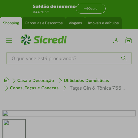
Saldão de inverno
Quero
até 40% off
Shopping
Parcerias e Descontos
Viagens
Imóveis e Veículos
O que você está procurando?
Produtos mais buscados
Casa e Decoração
Utilidades Domésticas
tenis
1
º
Taças Gin & Tônica 755Ml - Premium - Bormioli Rocco
Copos, Taças e Canecas
cafeteira
2
º
perfume
3
º