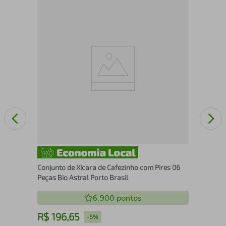
Con
Kat
Conjunto de Xícara de Cafezinho com Pires 06
Peças Bio Astral Porto Brasil
6.900
pontos
R$
196
,
65
R
-
5%