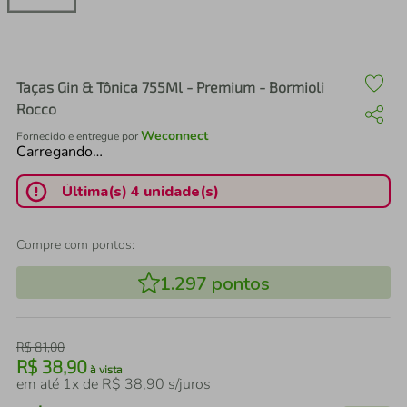
air fryer
4
º
iphone
5
º
Taças Gin & Tônica 755Ml - Premium - Bormioli
Rocco
Weconnect
Fornecido e entregue por
Carregando…
Última(s) 4 unidade(s)
Compre com pontos:
1.297
pontos
R$
81
,
00
R$
38
,
90
à vista
em até
1
x de
R$
38
,
90
s/juros