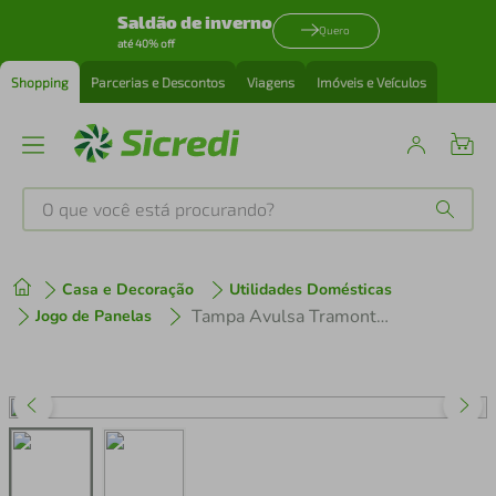
Saldão de inverno
Quero
até 40% off
Shopping
Parcerias e Descontos
Viagens
Imóveis e Veículos
O que você está procurando?
Produtos mais buscados
Casa e Decoração
Utilidades Domésticas
tenis
1
º
Tampa Avulsa Tramontina Professional em Aço Inox 45cm
Jogo de Panelas
cafeteira
2
º
perfume
3
º