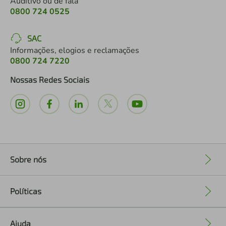
Auditivo ou de fala
0800 724 0525
SAC
Informações, elogios e reclamações
0800 724 7220
Nossas Redes Sociais
Sobre nós
+
Políticas
+
Ajuda
+