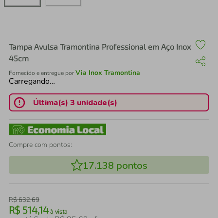
air fryer
4
º
iphone
5
º
Tampa Avulsa Tramontina Professional em Aço Inox
45cm
Via Inox Tramontina
Fornecido e entregue por
Carregando…
Última(s) 3 unidade(s)
Compre com pontos:
17.138
pontos
R$
632
,
69
R$
514
,
14
à vista