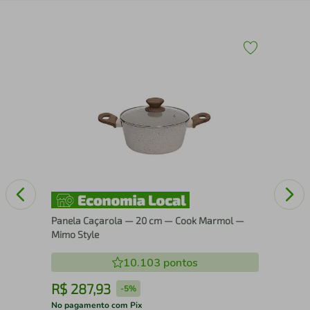
-
Fri
com
3,3
Panela Caçarola — 20 cm — Cook Marmol —
Mimo Style
10.103
pontos
R$
287
,
93
R
-
5%
No pagamento com Pix
No 