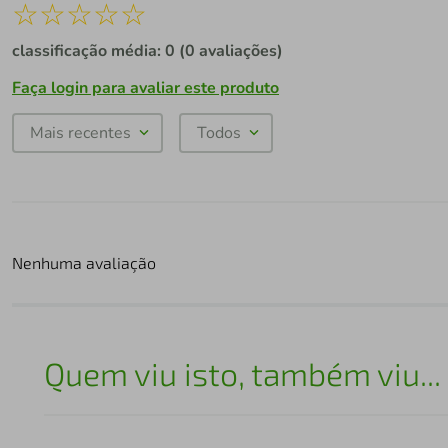
☆
☆
☆
☆
☆
classificação média: 0
(0 avaliações)
Faça login para avaliar este produto
Mais recentes
Todos
Nenhuma avaliação
Quem viu isto, também viu...