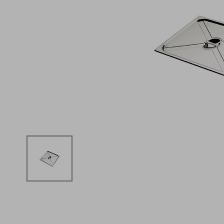
iphone
5
º