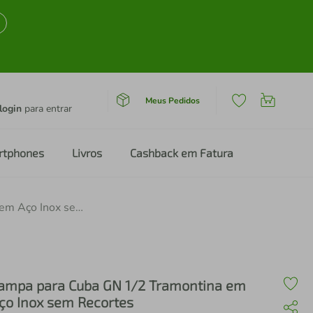
Meus Pedidos
login
para entrar
rtphones
Livros
Cashback em Fatura
Tampa para Cuba GN 1/2 Tramontina em Aço Inox sem Recortes
ampa para Cuba GN 1/2 Tramontina em
ço Inox sem Recortes