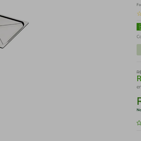
Fo
C
R
e
No