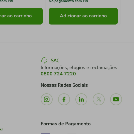
com Pix
No pagamento com Pix
No pa
nar ao carrinho
Adicionar ao carrinho
SAC
Informações, elogios e reclamações
0800 724 7220
Nossas Redes Sociais
Formas de Pagamento
ia