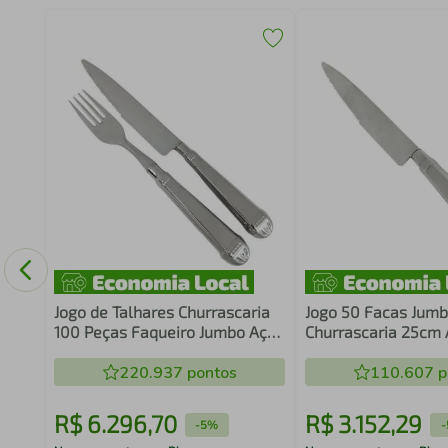
r
Jogo de Talhares Churrascaria
Jogo 50 Facas Jum
100 Peças Faqueiro Jumbo Aço
Churrascaria 25cm 
Inox Prateado Jantar
Prateadas Mesa Re
220.937
pontos
110.607
p
R$
6
.
296
,
70
R$
3
.
152
,
29
-
5%
-