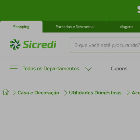
Shopping
Parcerias e Descontos
Viagens
O que você está procurando?
Produtos mais buscados
Todos os Departamentos
Cupons
tenis
1
º
Casa e Decoração
Utilidades Domésticas
Ace
cafeteira
2
º
perfume
3
º
air fryer
4
º