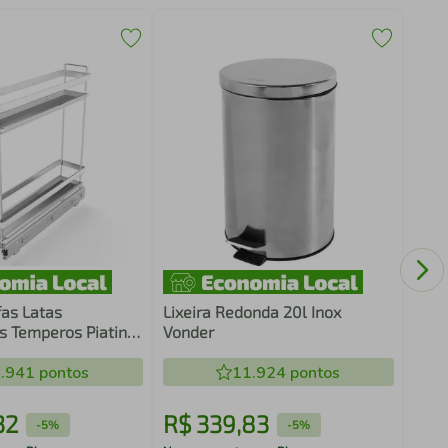
Kit 
com 
Crip
fas Latas
Lixeira Redonda 20l Inox
 Temperos Piatina
Vonder
Aço Carbono
va
.941
pontos
11.924
pontos
32
R$
339
,
83
R$
-
5%
-
5%