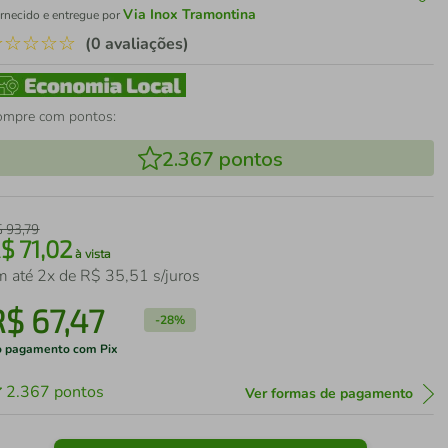
Via Inox Tramontina
rnecido e entregue por
☆
☆
☆
☆
☆
(0 avaliações)
ompre com pontos:
2.367
pontos
$
93
,
79
R$
71
,
02
à vista
m até
2
x de
R$
35
,
51
s/juros
R$
67
,
47
-
28%
 pagamento com Pix
2.367
pontos
Ver formas de pagamento