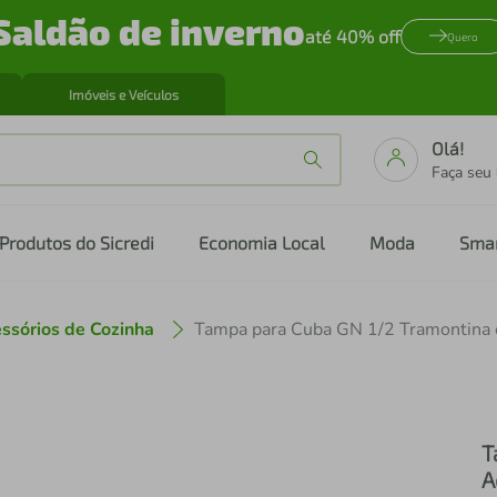
Saldão de inverno
até 40% off
Quero
Imóveis e Veículos
Olá!
Faça seu
Produtos do Sicredi
Economia Local
Moda
Sma
ssórios de Cozinha
T
A