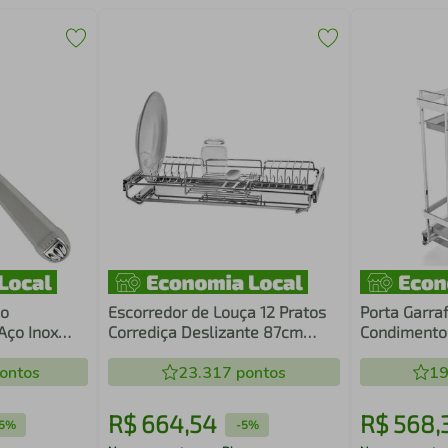
bo
Escorredor de Louça 12 Pratos
Porta Garra
Aço Inox
Corrediça Deslizante 87cm
Condimentos
staurante
Aramado com Bandeja Inox
Deslizante 
ontos
23.317
pontos
Cromado Pi
19
R$
664
,
54
R$
568
,
5%
-
5%