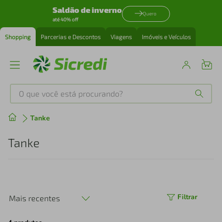
Saldão de inverno
Quero
até 40% off
Shopping
Parcerias e Descontos
Viagens
Imóveis e Veículos
O que você está procurando?
Produtos mais buscados
Tanke
tenis
1
º
Tanke
cafeteira
2
º
perfume
3
º
Filtrar
Mais recentes