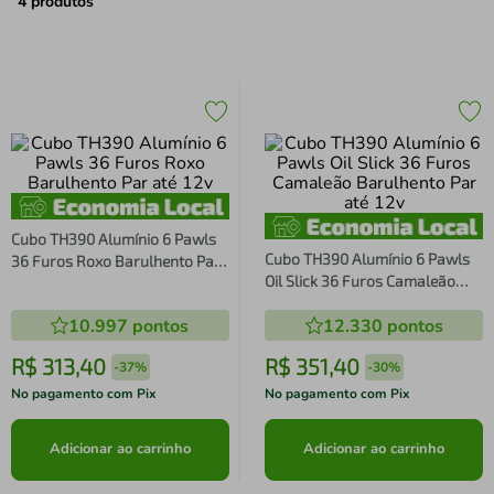
air fryer
4
º
4
produtos
iphone
5
º
Cubo TH390 Alumínio 6 Pawls
Cubo TH390 Alumínio 6 Pawls
36 Furos Roxo Barulhento Par
Oil Slick 36 Furos Camaleão
até 12v
Barulhento Par até 12v
10.997
pontos
12.330
pontos
R$
313
,
40
R$
351
,
40
-
37%
-
30%
No pagamento com Pix
No pagamento com Pix
Adicionar ao carrinho
Adicionar ao carrinho