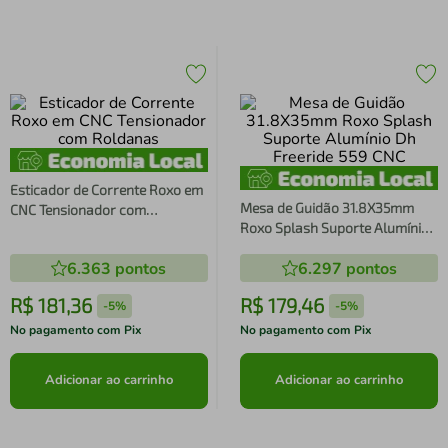
Esticador de Corrente Roxo em
Mesa de Guidão 31.8X35mm
CNC Tensionador com
Roxo Splash Suporte Alumínio
Roldanas
Dh Freeride 559 CNC
6.363
pontos
6.297
pontos
R$
181
,
36
R$
179
,
46
-
5%
-
5%
No pagamento com Pix
No pagamento com Pix
Adicionar ao carrinho
Adicionar ao carrinho