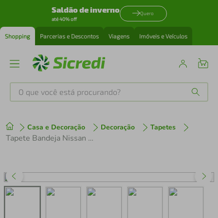
Saldão de inverno
Quero
até 40% off
Shopping
Parcerias e Descontos
Viagens
Imóveis e Veículos
O que você está procurando?
Produtos mais buscados
Casa e Decoração
Decoração
Tapetes
tenis
1
º
Tapete Bandeja Nissan Frontier Com Borda
cafeteira
2
º
perfume
3
º