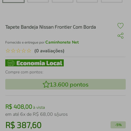
air fryer
4
º
iphone
5
º
Tapete Bandeja Nissan Frontier Com Borda
Caminhonete Net
Fornecido e entregue por
☆
☆
☆
☆
☆
(0 avaliações)
Compre com pontos:
13.600
pontos
R$
408
,
00
à vista
em até
6
x de
R$
68
,
00
s/juros
R$
387
,
60
-
5%