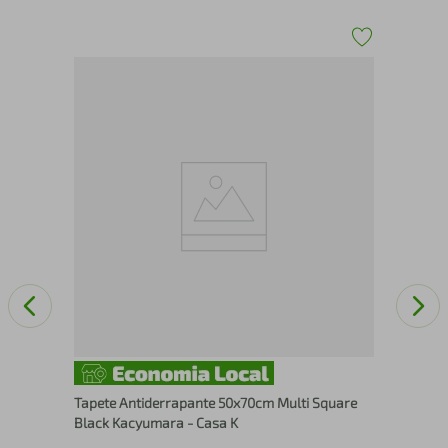
Tap
Bal
Tapete Antiderrapante 50x70cm Multi Square
Black Kacyumara - Casa K