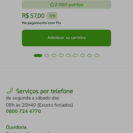
2.000
pontos
R$
57
,
00
R
-
5%
No pagamento com Pix
No 
Adicionar ao carrinho
Serviços por telefone
de segunda a sábado das
08h às 20h40 (Exceto feriados)
0800 724 4770
Ouvidoria