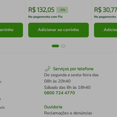
R$
132
,
05
R$
30
,
77
-
5%
No pagamento com Pix
No pagamento 
arrinho
Adicionar ao carrinho
Adicio
Serviços por telefone
De segunda a sexta-feira das
08h às 20h40
s
Sábado das 8h às 18h40
0800 724 4770
a
Ouvidoria
dade
Reclamações e denúncias