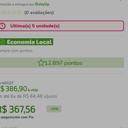
Babylip
rnecido e entregue por
☆
☆
☆
☆
☆
(0 avaliações)
Última(s) 5 unidade(s)
ompre com pontos:
12.897
pontos
$
407
,
27
R$
386
,
90
à vista
m até
6
x de
R$
64
,
48
s/juros
R$
367
,
56
-
10%
 pagamento com Pix