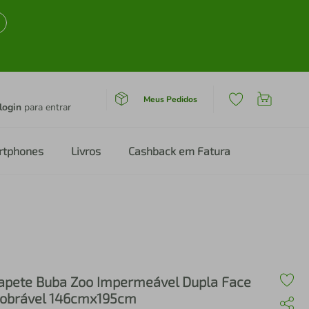
Meus Pedidos
login
para entrar
rtphones
Livros
Cashback em Fatura
apete Buba Zoo Impermeável Dupla Face
obrável 146cmx195cm