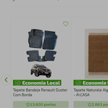
ranca
Tapete Bandeja Renault Duster
Tapete Naturale Al
Com Borda
- A\CASA
13.600
pontos
2.663
po