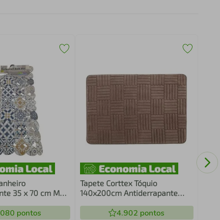
Tape
140x
List
anheiro
Tapete Corttex Tóquio
nte 35 x 70 cm Mod
140x200cm Antiderrapante
Listras Marrom
.080
pontos
4.902
pontos