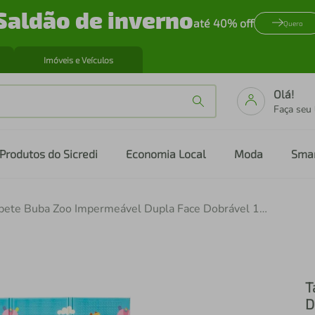
Saldão de inverno
até 40% off
Quero
Imóveis e Veículos
Olá!
Faça seu
Produtos do Sicredi
Economia Local
Moda
Sma
Tapete Buba Zoo Impermeável Dupla Face Dobrável 146cmx195cm
T
D