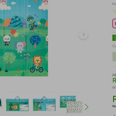
Fo
C
R
e
No