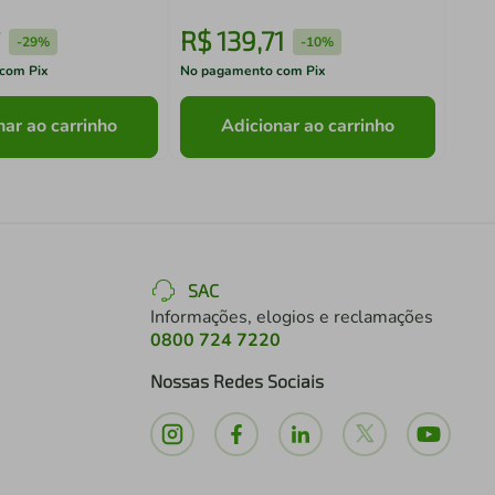
R$
139
,
71
R$
-
29%
-
10%
com Pix
No pagamento com Pix
No pa
nar ao carrinho
Adicionar ao carrinho
SAC
Informações, elogios e reclamações
0800 724 7220
Nossas Redes Sociais