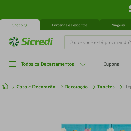
Shopping
Parcerias e Descontos
Viagens
O que você está procurando?
Produtos mais buscados
Todos os Departamentos
Cupons
tenis
1
º
Casa e Decoração
Decoração
Tapetes
cafeteira
2
º
perfume
3
º
air fryer
4
º