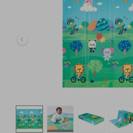
iphone
5
º