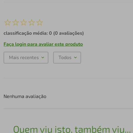
☆
☆
☆
☆
☆
classificação média: 0
(0 avaliações)
Faça login para avaliar este produto
Mais recentes
Todos
Nenhuma avaliação
Quem viu isto, também viu...