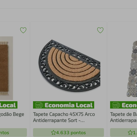
godão Bege
Tapete Capacho 45X75 Arco
Tapete de B
Antiderrapante Sort -
Antiderrapa
Kacyumara
1 - Quanhe
ntos
4.633
pontos
1