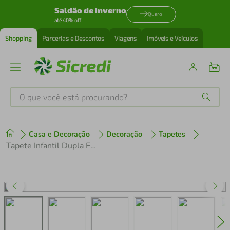
Saldão de inverno
Quero
até 40% off
Shopping
Parcerias e Descontos
Viagens
Imóveis e Veículos
O que você está procurando?
Produtos mais buscados
Casa e Decoração
Decoração
Tapetes
tenis
1
º
Tapete Infantil Dupla Face Safari 180x120cm Buba
cafeteira
2
º
perfume
3
º