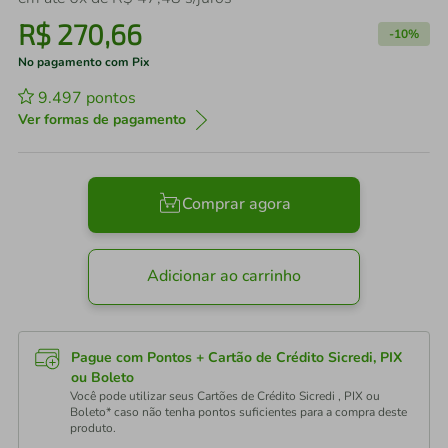
R$
270
,
66
-
10%
No pagamento com Pix
9.497
pontos
Ver formas de pagamento
Comprar agora
Adicionar ao carrinho
Pague com Pontos + Cartão de Crédito Sicredi, PIX
ou Boleto
Você pode utilizar seus Cartões de Crédito Sicredi , PIX ou
Boleto* caso não tenha pontos suficientes para a compra deste
produto.