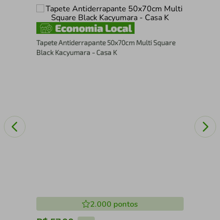
 Oex
Tap
Tapete Antiderrapante 50x70cm Multi Square
Black Kacyumara - Casa K
2.000
pontos