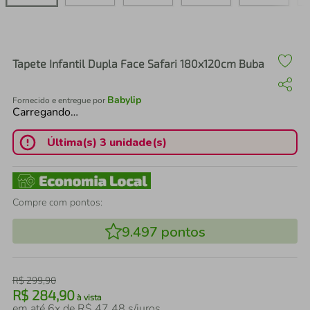
air fryer
4
º
iphone
5
º
Tapete Infantil Dupla Face Safari 180x120cm Buba
Babylip
Fornecido e entregue por
Carregando…
Última(s) 3 unidade(s)
Compre com pontos:
9.497
pontos
R$
299
,
90
R$
284
,
90
à vista
em até
6
x de
R$
47
,
48
s/juros