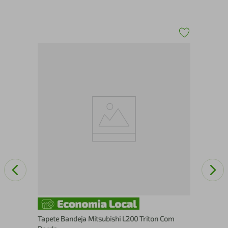
Tap
Tapete Bandeja Mitsubishi L200 Triton Com