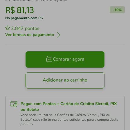
R$
81
,
13
-
10%
No pagamento com Pix
2.847
pontos
Ver formas de pagamento
Comprar agora
Adicionar ao carrinho
Pague com Pontos + Cartão de Crédito Sicredi, PIX
ou Boleto
Você pode utilizar seus Cartões de Crédito Sicredi , PIX ou
Boleto* caso não tenha pontos suficientes para a compra deste
produto.