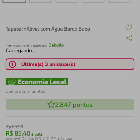
air fryer
4
º
iphone
5
º
Tapete Inflável com Água Barco Buba
Babylip
Fornecido e entregue por
Carregando…
Última(s) 3 unidade(s)
Compre com pontos:
2.847
pontos
R$
89
,
90
R$
85
,
40
à vista
em até
2
x de
R$
42
,
70
s/juros