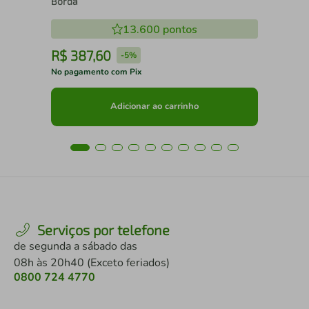
Borda
13.600
pontos
R$
387
,
60
R
-
5%
No pagamento com Pix
No 
Adicionar ao carrinho
Serviços por telefone
de segunda a sábado das
08h às 20h40 (Exceto feriados)
0800 724 4770