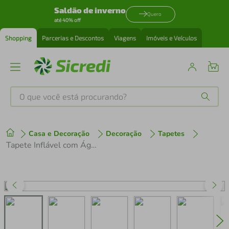
Saldão de inverno
Quero
até 40% off
Shopping
Parcerias e Descontos
Viagens
Imóveis e Veículos
O que você está procurando?
Produtos mais buscados
Casa e Decoração
Decoração
Tapetes
tenis
1
º
Tapete Inflável com Água Barco Buba
cafeteira
2
º
perfume
3
º