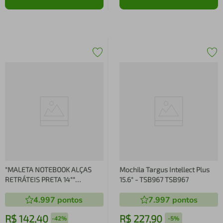
"MALETA NOTEBOOK ALÇAS
Mochila Targus Intellect Plus
RETRÁTEIS PRETA 14""
15.6" - TSB967 TSB967
TARGUS"
4.997
pontos
7.997
pontos
R$
142
,
40
R$
227
,
90
-
42%
-
5%