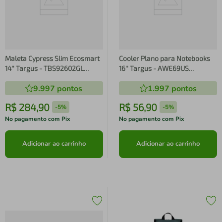
Maleta Cypress Slim Ecosmart
Cooler Plano para Notebooks
14" Targus - TBS92602GL
16'' Targus - AWE69US
TBS92602GL
AWE69US
9.997
pontos
1.997
pontos
R$
284
,
90
R$
56
,
90
-
5%
-
5%
No pagamento com Pix
No pagamento com Pix
Adicionar ao carrinho
Adicionar ao carrinho