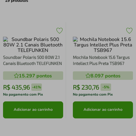
air fryer
4
º
19
produtos
iphone
5
º
Soundbar Polaris 500 80W 2.1
Mochila Notebook 15.6 Targus
Canais Bluetooth TELEFUNKEN
Intellect Plus Preta TSB967
15.297
pontos
8.097
pontos
R$
435
,
96
R$
230
,
76
-
41%
-
5%
No pagamento com Pix
No pagamento com Pix
Adicionar ao carrinho
Adicionar ao carrinho