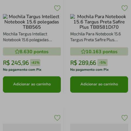
Mochila Targus Intellect
Mochila Para Notebook 15.6
Notebook 15.6 polegadas
Targus Preta Safire Plus
TBB565
TBB581DI70
8.630
pontos
10.163
pontos
R$
245
,
96
R$
289
,
66
-
41%
-
5%
No pagamento com Pix
No pagamento com Pix
Adicionar ao carrinho
Adicionar ao carrinho