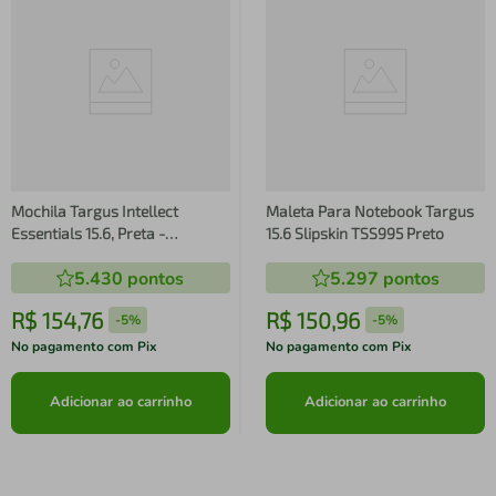
Mochila Targus Intellect
Maleta Para Notebook Targus
Essentials 15.6, Preta -
15.6 Slipskin TSS995 Preto
TSB966DI70
5.430
pontos
5.297
pontos
R$
154
,
76
R$
150
,
96
-
5%
-
5%
No pagamento com Pix
No pagamento com Pix
Adicionar ao carrinho
Adicionar ao carrinho