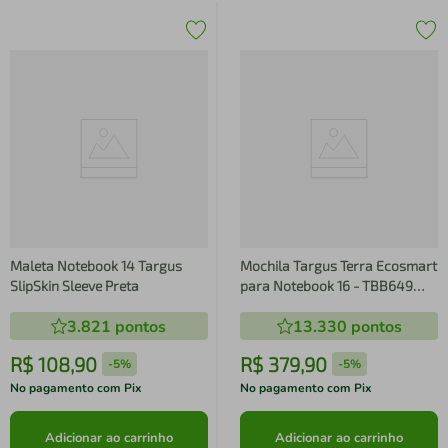
Maleta Notebook 14 Targus
Mochila Targus Terra Ecosmart
SlipSkin Sleeve Preta
para Notebook 16 - TBB649
TBB649
3.821
pontos
13.330
pontos
R$
108
,
90
R$
379
,
90
-
5%
-
5%
No pagamento com Pix
No pagamento com Pix
Adicionar ao carrinho
Adicionar ao carrinho