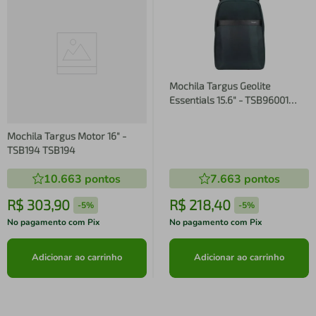
Mochila Targus Geolite
Essentials 15.6" - TSB96001
TSB96001
Mochila Targus Motor 16" -
TSB194 TSB194
10.663
pontos
7.663
pontos
R$
303
,
90
R$
218
,
40
-
5%
-
5%
No pagamento com Pix
No pagamento com Pix
Adicionar ao carrinho
Adicionar ao carrinho