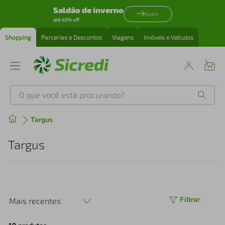
Saldão de inverno
Quero
até 40% off
Shopping
Parcerias e Descontos
Viagens
Imóveis e Veículos
O que você está procurando?
Produtos mais buscados
Targus
tenis
1
º
Targus
cafeteira
2
º
perfume
3
º
Filtrar
Mais recentes