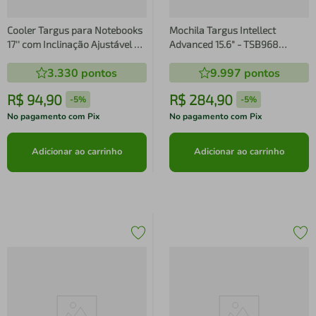
Cooler Targus para Notebooks
Mochila Targus Intellect
17'' com Inclinação Ajustável e
Advanced 15.6" - TSB968
Ventilador Duplo + HUB 4
TSB968
3.330
pontos
9.997
pontos
Portas USB-A - AWE81US
AWE81US
R$
94
,
90
R$
284
,
90
-
5%
-
5%
No pagamento com Pix
No pagamento com Pix
Adicionar ao carrinho
Adicionar ao carrinho