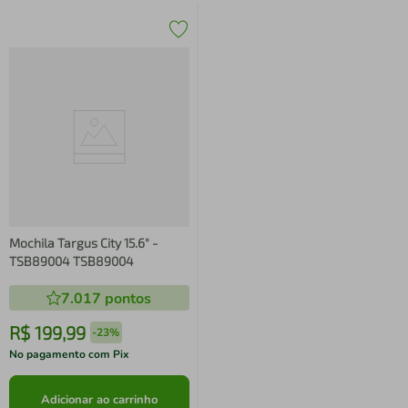
Mochila Targus City 15.6" -
TSB89004 TSB89004
7.017
pontos
R$
199
,
99
-
23%
No pagamento com Pix
Adicionar ao carrinho