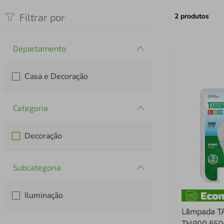
iphone
5
º
Filtrar por
2
produtos
Departamento
Casa e Decoração
Categoria
Decoração
Subcategoria
Iluminação
Lâmpada T
Tkl900 65