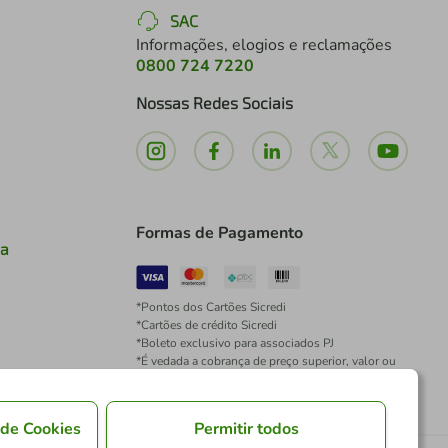
SAC
Informações, elogios e reclamações
0800 724 7220
Nossas Redes Sociais
Formas de Pagamento
ia
*Pontos dos Cartões Sicredi
*Cartões de crédito Sicredi
*Boleto exclusivo para associados PJ
*É vedada a cobrança de preço superior, valor ou
encargo adicional para pagamentos por meio de
Pix à vista.
 de Cookies
Permitir todos