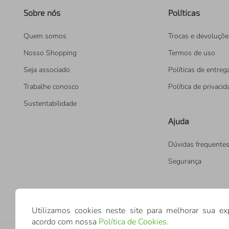
Sobre nós
Políticas
Quem somos
Trocas e devoluçõe
Nosso Shopping
Termos de uso
Seja associado
Políticas de entreg
Trabalhe conosco
Política de privaci
Sustentabilidade
Ajuda
Dúvidas frequente
Segurança
Utilizamos cookies neste site para melhorar sua ex
acordo com nossa
Política de Cookies
.