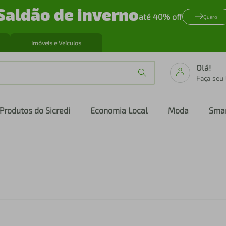
Saldão de inverno
até 40% off
Quero
Imóveis e Veículos
Olá!
Faça seu
Produtos do Sicredi
Economia Local
Moda
Sma