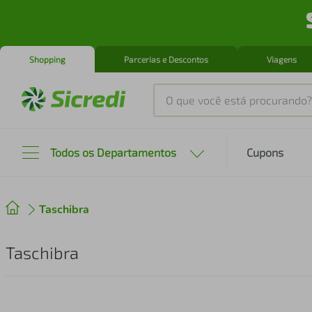
Shopping
Parcerias e Descontos
Viagens
O que você está procurando?
Produtos mais buscados
Todos os Departamentos
Cupons
tenis
1
º
Taschibra
cafeteira
2
º
perfume
3
º
Taschibra
air fryer
4
º