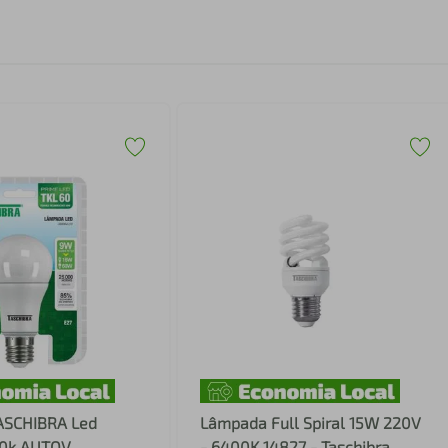
ASCHIBRA Led
Lâmpada Full Spiral 15W 220V
00k AUTOV
- 6400K 14827 - Taschibra