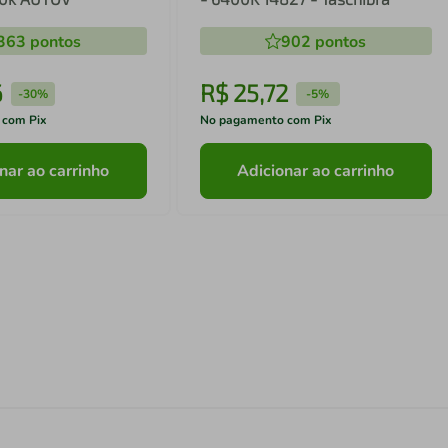
363
pontos
902
pontos
6
R$
25
,
72
-
30%
-
5%
 com Pix
No pagamento com Pix
nar ao carrinho
Adicionar ao carrinho