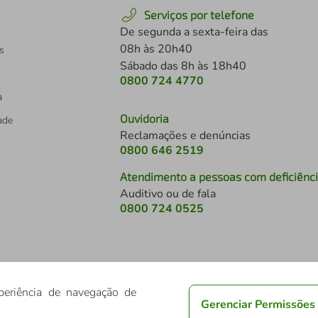
Serviços por telefone
De segunda a sexta-feira das
08h às 20h40
s
Sábado das 8h às 18h40
0800 724 4770
a
Ouvidoria
dade
Reclamações e denúncias
0800 646 2519
Atendimento a pessoas com deficiênc
Auditivo ou de fala
s
0800 724 0525
periência de navegação de
Gerenciar Permissões