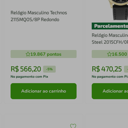
Relógio Masculino Technos
2115MQOS/8P Redondo
Relógio Masculin
Steel 2015CFH/0
19.867
pontos
16.500
R$
566
,
20
R$
470
,
25
-
5%
No pagamento com Pix
No pagamento com Pi
Adicionar ao carrinho
Adicionar a