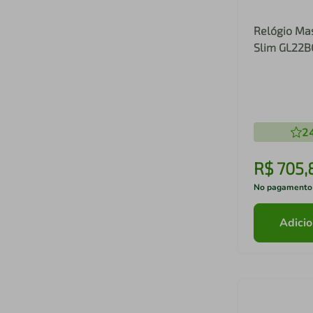
Relógio Ma
Slim GL22B
2
R$
705
,
No pagamento
Adicio