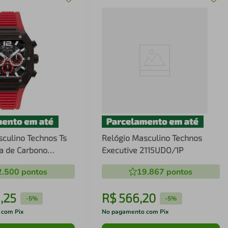
culino Technos Ts
Relógio Masculino Technos
ra de Carbono
Executive 2115UDO/1P
P
2.500
pontos
19.867
pontos
1
,
25
R$
566
,
20
-
5%
-
5%
 com Pix
No pagamento com Pix