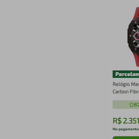
Relógio Mas
Carbon Fib
JS25BEA/2
8
R$
2
.
35
No pagamento