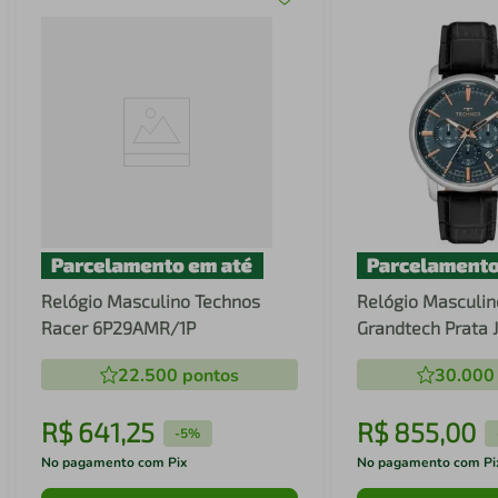
Relógio Masculino Technos
Relógio Masculin
Racer 6P29AMR/1P
Grandtech Prata
22.500
pontos
30.000
R$
641
,
25
R$
855
,
00
-
5%
No pagamento com Pix
No pagamento com Pi