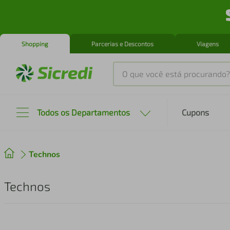
Shopping
Parcerias e Descontos
Viagens
O que você está procurando?
Produtos mais buscados
Todos os Departamentos
Cupons
tenis
1
º
Technos
cafeteira
2
º
perfume
3
º
Technos
air fryer
4
º