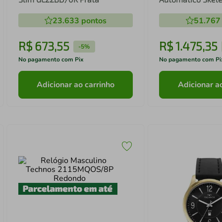
8N24AU/1P
23.633
pontos
51.767
R$
673
,
55
R$
1
.
475
,
35
-
5%
No pagamento com Pix
No pagamento com Pi
Adicionar ao carrinho
Adicionar a