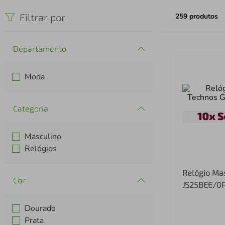
iphone
5
º
Filtrar por
259
produtos
Departamento
Moda
Categoria
Masculino
Relógios
Relógio Mas
Cor
JS25BEE/0P
Dourado
Prata