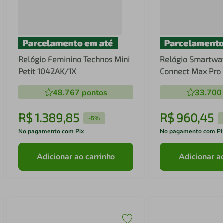
Relógio Feminino Technos Mini
Relógio Smartwa
Petit 1042AK/1X
Connect Max Pr
48.767
pontos
33.700
R$
1
.
389
,
85
R$
960
,
45
-
5%
No pagamento com Pix
No pagamento com Pi
Adicionar ao carrinho
Adicionar a