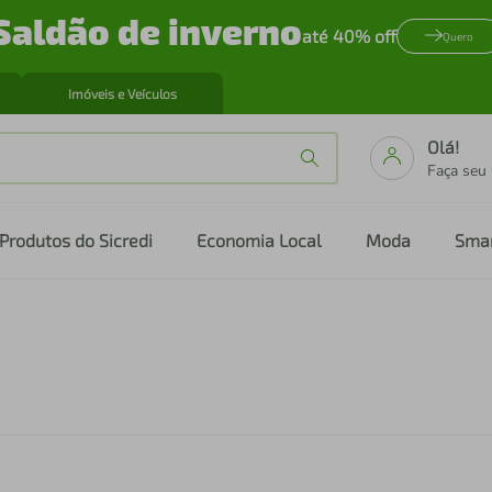
Saldão de inverno
até 40% off
Quero
Imóveis e Veículos
Olá!
Faça seu
Produtos do Sicredi
Economia Local
Moda
Sma