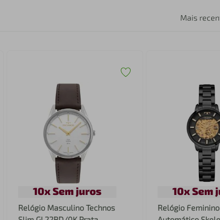
Mais recen
Relógio Masculino Technos
Relógio Feminino
Slim GL22BD/0K Prata
Automático Skel