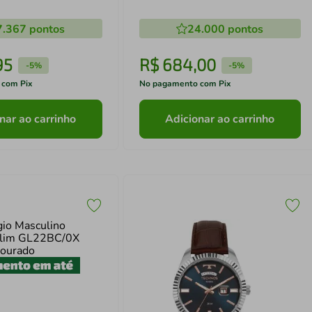
7.367
pontos
24.000
pontos
95
R$
684
,
00
-
5%
-
5%
 com Pix
No pagamento com Pix
nar ao carrinho
Adicionar ao carrinho