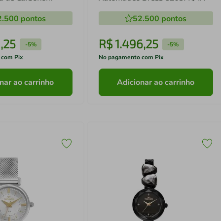
P
2.500
pontos
52.500
pontos
1
,
25
R$
1
.
496
,
25
-
5%
-
5%
 com Pix
No pagamento com Pix
nar ao carrinho
Adicionar ao carrinho