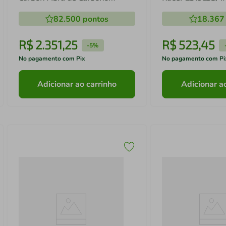
JS25BDQ/2P
82.500
pontos
18.367
R$
2
.
351
,
25
R$
523
,
45
-
5%
No pagamento com Pix
No pagamento com Pi
Adicionar ao carrinho
Adicionar a