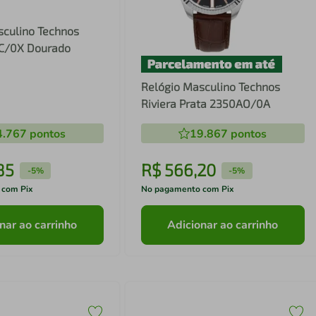
sculino Technos
C/0X Dourado
Relógio Masculino Technos
Riviera Prata 2350AO/0A
4.767
pontos
19.867
pontos
85
R$
566
,
20
-
5%
-
5%
 com Pix
No pagamento com Pix
nar ao carrinho
Adicionar ao carrinho