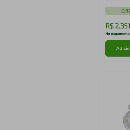
JS25BDX/2
8
R$
2
.
35
No pagamento
Adicio