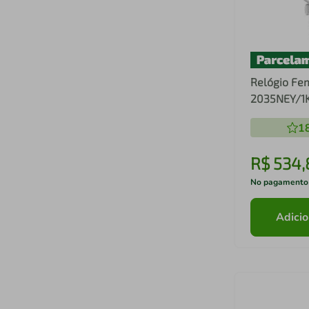
Relógio Fe
2035NEY/1
1
R$
534
,
No pagamento
Adicio