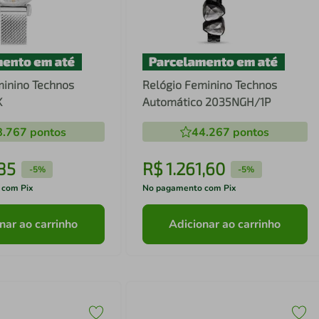
minino Technos
Relógio Feminino Technos
K
Automático 2035NGH/1P
8.767
pontos
44.267
pontos
85
R$
1
.
261
,
60
-
5%
-
5%
 com Pix
No pagamento com Pix
nar ao carrinho
Adicionar ao carrinho