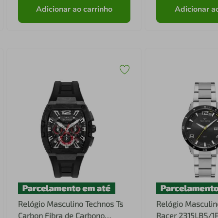
Adicionar ao carrinho
Adicionar a
Relógio Masculino Technos Ts
Relógio Masculin
Carbon Fibra de Carbono
Racer 2315LBS/1