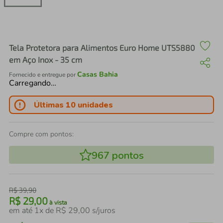
air fryer
4
º
iphone
5
º
Tela Protetora para Alimentos Euro Home UTS5880
em Aço Inox - 35 cm
Casas Bahia
Fornecido e entregue por
Carregando…
Últimas 10 unidades
Compre com pontos:
967
pontos
R$
39
,
90
R$
29
,
00
à vista
em até
1
x de
R$
29
,
00
s/juros