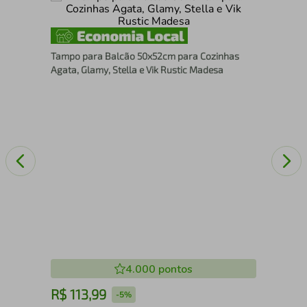
Por
Tampo para Balcão 50x52cm para Cozinhas
Agata, Glamy, Stella e Vik Rustic Madesa
4.000
pontos
R$
113
,
99
R
-
5%