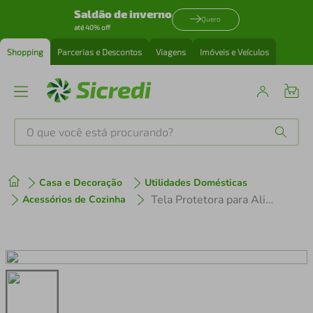
Saldão de inverno
Quero
até 40% off
Shopping
Parcerias e Descontos
Viagens
Imóveis e Veículos
O que você está procurando?
Produtos mais buscados
Casa e Decoração
Utilidades Domésticas
tenis
1
º
Tela Protetora para Alimentos Euro Home UTS5880 em Aço Inox - 35 cm
Acessórios de Cozinha
cafeteira
2
º
perfume
3
º