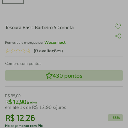
air fryer
4
º
iphone
5
º
Tesoura Basic Barbeiro 5 Corneta
Weconnect
Fornecido e entregue por
☆
☆
☆
☆
☆
(0 avaliações)
Compre com pontos:
430
pontos
R$
35
,
00
R$
12
,
90
à vista
em até
1
x de
R$
12
,
90
s/juros
R$
12
,
26
-
65%
No pagamento com Pix