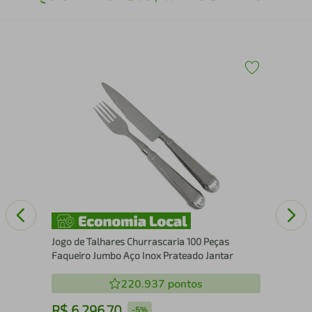
Tam
Aga
Jogo de Talhares Churrascaria 100 Peças
Faqueiro Jumbo Aço Inox Prateado Jantar
220.937
pontos
R$
6
.
296
,
70
R
-
5%