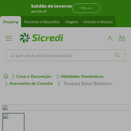
Saldão de inverno
Quero
até 40% off
Shopping
Parcerias e Descontos
Viagens
Imóveis e Veículos
O que você está procurando?
Produtos mais buscados
Casa e Decoração
Utilidades Domésticas
tenis
1
º
Tesoura Basic Barbeiro 5 Corneta
Acessórios de Cozinha
cafeteira
2
º
perfume
3
º