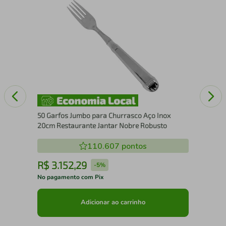
dor
Jog
Ino
50 Garfos Jumbo para Churrasco Aço Inox
20cm Restaurante Jantar Nobre Robusto
110.607
pontos
R$
3
.
152
,
29
R
-
5%
No pagamento com Pix
No 
Adicionar ao carrinho