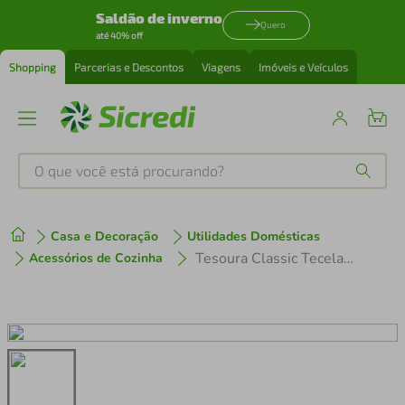
Saldão de inverno
Quero
até 40% off
Shopping
Parcerias e Descontos
Viagens
Imóveis e Veículos
O que você está procurando?
Produtos mais buscados
Casa e Decoração
Utilidades Domésticas
tenis
1
º
Tesoura Classic Tecelao Arrem Corneta
Acessórios de Cozinha
cafeteira
2
º
perfume
3
º