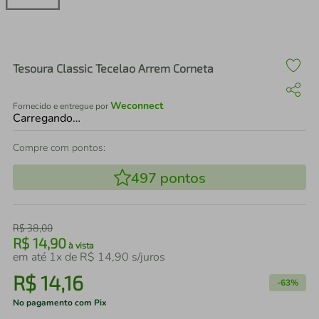
air fryer
4
º
iphone
5
º
Tesoura Classic Tecelao Arrem Corneta
Weconnect
Fornecido e entregue por
Carregando…
Compre com pontos:
497
pontos
R$
38
,
00
R$
14
,
90
à vista
em até
1
x de
R$
14
,
90
s/juros
R$
14
,
16
-
63%
No pagamento com Pix