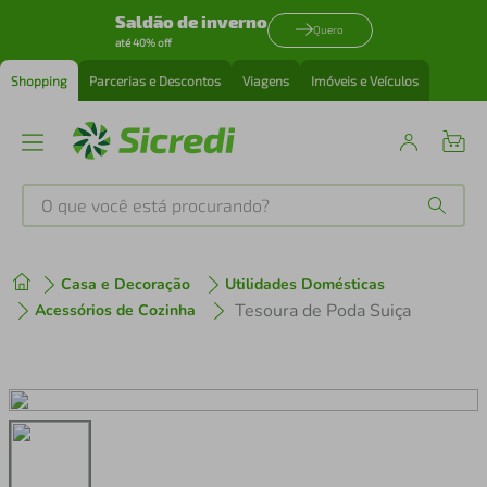
Saldão de inverno
Quero
até 40% off
Shopping
Parcerias e Descontos
Viagens
Imóveis e Veículos
O que você está procurando?
Produtos mais buscados
Casa e Decoração
Utilidades Domésticas
tenis
1
º
Tesoura de Poda Suiça
Acessórios de Cozinha
cafeteira
2
º
perfume
3
º