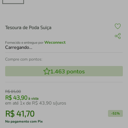
air fryer
4
º
iphone
5
º
Tesoura de Poda Suiça
Weconnect
Fornecido e entregue por
Carregando…
Compre com pontos:
1.463
pontos
R$
85
,
00
R$
43
,
90
à vista
em até
1
x de
R$
43
,
90
s/juros
R$
41
,
70
-
51%
No pagamento com Pix