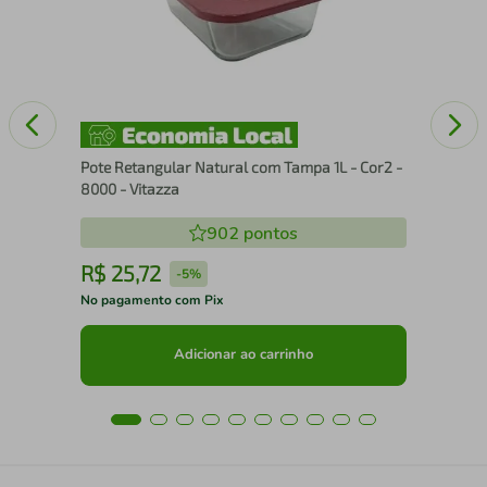
Pote Retangular Natural com Tampa 1L - Cor2 -
8000 - Vitazza
902
pontos
R$
25
,
72
R
-
5%
No pagamento com Pix
No 
Adicionar ao carrinho