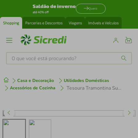
Saldão de inverno
Quero
até 40% off
Shopping
Parcerias e Descontos
Viagens
Imóveis e Veículos
O que você está procurando?
Produtos mais buscados
Casa e Decoração
Utilidades Domésticas
tenis
1
º
Tesoura Tramontina Supercort para Uso Geral em Inox e Cabo Cores Mistas 7"
Acessórios de Cozinha
cafeteira
2
º
perfume
3
º