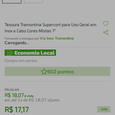
air fryer
4
º
iphone
5
º
Tesoura Tramontina Supercort para Uso Geral em
Inox e Cabo Cores Mistas 7"
Via Inox Tramontina
Fornecido e entregue por
Carregando…
Compre com pontos:
602
pontos
R$
22
,
49
R$
18
,
07
à vista
em até
1
x de
R$
18
,
07
s/juros
R$
17
,
17
-
24%