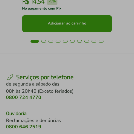
R$
14
,
54
R
-
5%
No pagamento com Pix
No 
Adicionar ao carrinho
Serviços por telefone
de segunda a sábado das
08h às 20h40 (Exceto feriados)
0800 724 4770
Ouvidoria
Reclamações e denúncias
0800 646 2519