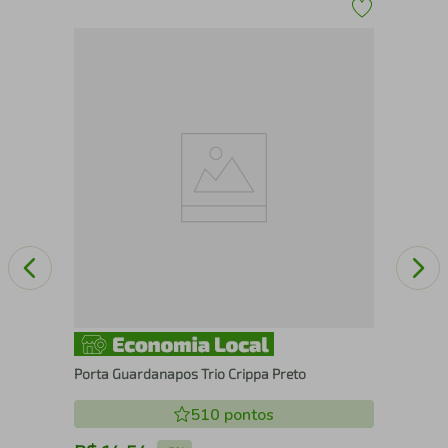
Por
Cúp
Porta Guardanapos Trio Crippa Preto
510
pontos