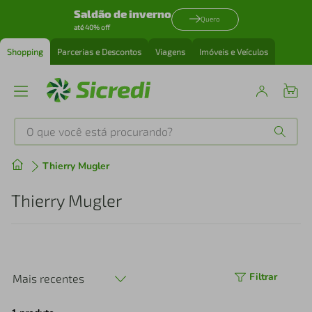
Saldão de inverno
Quero
até 40% off
Shopping
Parcerias e Descontos
Viagens
Imóveis e Veículos
O que você está procurando?
Produtos mais buscados
Thierry Mugler
tenis
1
º
Thierry Mugler
cafeteira
2
º
perfume
3
º
Filtrar
Mais recentes