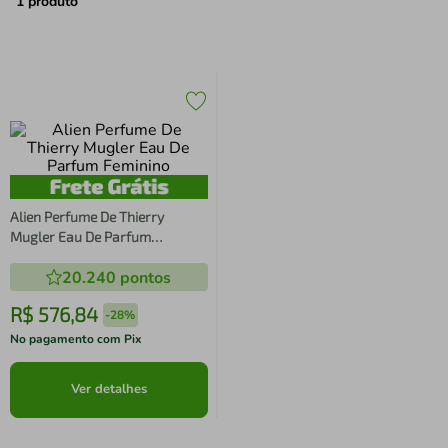
air fryer
4
º
1
produto
iphone
5
º
Alien Perfume De Thierry
Mugler Eau De Parfum
Feminino
20.240
pontos
R$
576
,
84
-
28%
No pagamento com Pix
Ver detalhes