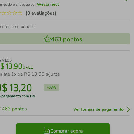
Weconnect
rnecido e entregue por
☆
☆
☆
☆
☆
(0 avaliações)
ompre com pontos:
463
pontos
$
41
,
00
R$
13
,
90
à vista
m até
1
x de
R$
13
,
90
s/juros
R$
13
,
20
-
68%
 pagamento com Pix
463
pontos
Ver formas de pagamento
Comprar agora