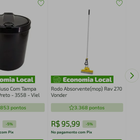
Kit 
Gela
Caix
Clea
tiuso Com Tampa
Rodo Absorvente(mop) Rav 270
Preto - 3558 - Viel
Vonder
.853
pontos
3.368
pontos
R$
95
,
99
R$
-
5%
-
5%
com Pix
No pagamento com Pix
No pa