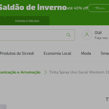
Saldão de inverno
até 40% off
Quero
Imóveis e Veículos
Olá!
Faça seu
Produtos do Sicredi
Economia Local
Moda
Sma
anização e Arrumação
Tinta Spray Uso Geral Western 
T