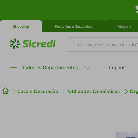
Shopping
Parcerias e Descontos
Viagens
O que você está procurando?
Produtos mais buscados
Todos os Departamentos
Cupons
tenis
1
º
Casa e Decoração
Utilidades Domésticas
Org
cafeteira
2
º
perfume
3
º
air fryer
4
º