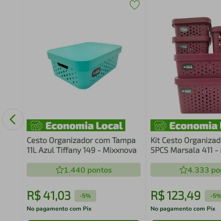
Cesto Organizador com Tampa
Kit Cesto Organizad
11L Azul Tiffany 149 - Mixxnova
5PCS Marsala 411 -
1.440
pontos
4.333
po
R$
41
,
03
R$
123
,
49
-
5%
-
5
No pagamento com Pix
No pagamento com Pix