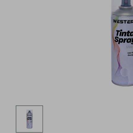
iphone
5
º