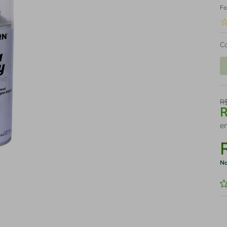
Fo
C
R
e
No