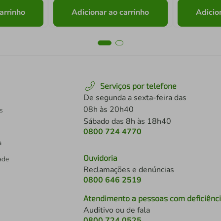
arrinho
Adicionar ao carrinho
Adicio
Serviços por telefone
De segunda a sexta-feira das
08h às 20h40
s
Sábado das 8h às 18h40
0800 724 4770
a
Ouvidoria
dade
Reclamações e denúncias
0800 646 2519
Atendimento a pessoas com deficiênc
Auditivo ou de fala
s
0800 724 0525