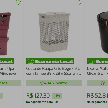
or c/Tpa
Cesto de Roupa Grid Bege 49 L
Lixeira Mul
 Mixxnova
com Tampa 38 x 28 x 55,2 cm
Clicar 6 L - 
Ou
ntos
4.467
pontos
1
R$
127
,
30
R$
52
,
81
%
-
5%
No pagamento com Pix
No pagamento 