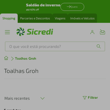
Saldão de inverno
Quero
até 40% off
Shopping
Parcerias e Descontos
Viagens
Imóveis e Veículos
O que você está procurando?
Produtos mais buscados
Toalhas Groh
tenis
1
º
Toalhas Groh
cafeteira
2
º
perfume
3
º
Filtrar
Mais recentes