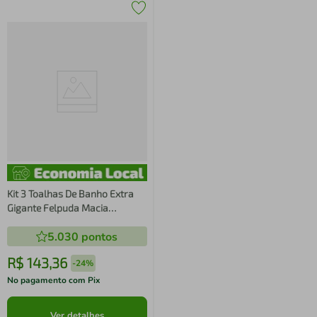
Kit 3 Toalhas De Banho Extra
Gigante Felpuda Macia
Diamante
5.030
pontos
R$
143
,
36
-
24%
No pagamento com Pix
Ver detalhes