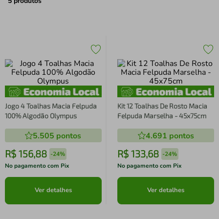
air fryer
4
º
5
produtos
iphone
5
º
Jogo 4 Toalhas Macia Felpuda
Kit 12 Toalhas De Rosto Macia
100% Algodão Olympus
Felpuda Marselha - 45x75cm
5.505
pontos
4.691
pontos
R$
156
,
88
R$
133
,
68
-
24%
-
24%
No pagamento com Pix
No pagamento com Pix
Ver detalhes
Ver detalhes