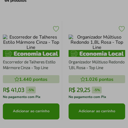
air fryer
4
º
64
produtos
iphone
5
º
Escorredor de Talheres Estilo
Organizador Múltiuso Redondo
Mármore Cinza - Top Line
1,8L Rosa - Top Line
1.440
pontos
1.026
pontos
R$
41
,
03
R$
29
,
25
-
5%
-
5%
No pagamento com Pix
No pagamento com Pix
Adicionar ao carrinho
Adicionar ao carrinho