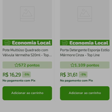
Pote Multiúso Quadrado com
Porta Detergente Esponja Estilo
Válvula Vermelha 520ml - Top
Mármore Cinza - Top Line
Line
572
pontos
1.109
pontos
R$
16
,
29
R$
31
,
61
-
5%
-
5%
No pagamento com Pix
No pagamento com Pix
Adicionar ao carrinho
Adicionar ao carrinho