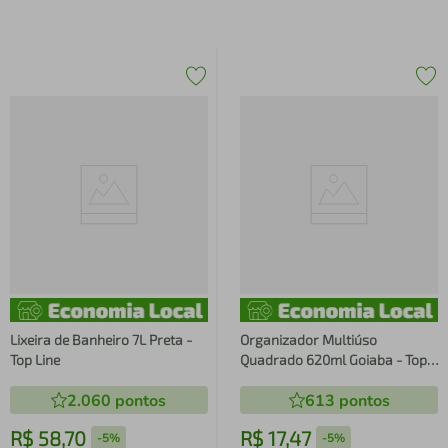
Lixeira de Banheiro 7L Preta -
Organizador Multiúso
Top Line
Quadrado 620ml Goiaba - Top
Line
2.060
pontos
613
pontos
R$
58
,
70
R$
17
,
47
-
5%
-
5%