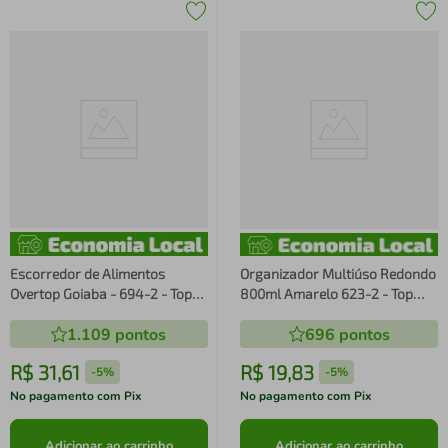
Escorredor de Alimentos
Organizador Multiúso Redondo
Overtop Goiaba - 694-2 - Top
800ml Amarelo 623-2 - Top
Line
Line
1.109
pontos
696
pontos
R$
31
,
61
R$
19
,
83
-
5%
-
5%
No pagamento com Pix
No pagamento com Pix
Adicionar ao carrinho
Adicionar ao carrinho