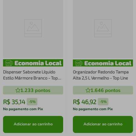
Dispenser Sabonete Líquido
Organizador Redondo Tampa
Estilo Mármore Branco - Top
Alta 2,5 L Vermelho - Top Line
Line
1.233
pontos
1.646
pontos
R$
35
,
14
R$
46
,
92
-
5%
-
5%
No pagamento com Pix
No pagamento com Pix
Adicionar ao carrinho
Adicionar ao carrinho