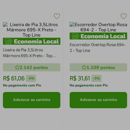
Escorredor Overtop Rosa 694-
Lixeira de Pia 3,5Litros
2 - Top Line
Mármore 695-X Preto - Top
Line
2.142
pontos
1.109
pontos
R$
61
,
06
R$
31
,
61
-
5%
-
5%
No pagamento com Pix
No pagamento com Pix
Adicionar ao carrinho
Adicionar ao carrinho