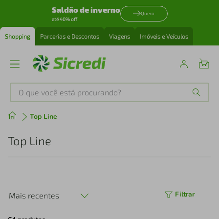
Saldão de inverno
Quero
até 40% off
Shopping
Parcerias e Descontos
Viagens
Imóveis e Veículos
O que você está procurando?
Produtos mais buscados
Top Line
tenis
1
º
Top Line
cafeteira
2
º
perfume
3
º
Filtrar
Mais recentes