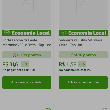
Porta Escova de Dente
Saboneteira Estilo Mármore
Mármore 722-x Preto - Top Line
Cinza - Top Line
1.109
pontos
406
pontos
R$
31
,
61
R$
11
,
58
-
5%
-
5%
No pagamento com Pix
No pagamento com Pix
Adicionar ao carrinho
Adicionar ao carrinho