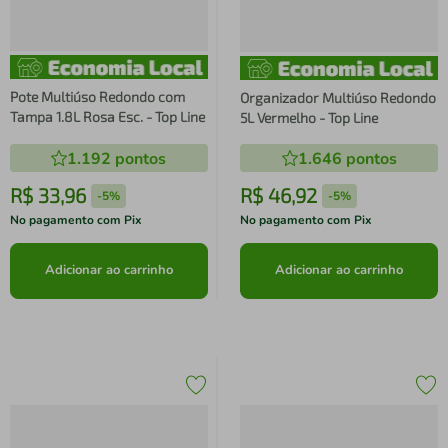
Pote Multiúso Redondo com
Organizador Multiúso Redondo
Tampa 1.8L Rosa Esc. - Top Line
5L Vermelho - Top Line
1.192
pontos
1.646
pontos
R$
33
,
96
R$
46
,
92
-
5%
-
5%
No pagamento com Pix
No pagamento com Pix
Adicionar ao carrinho
Adicionar ao carrinho