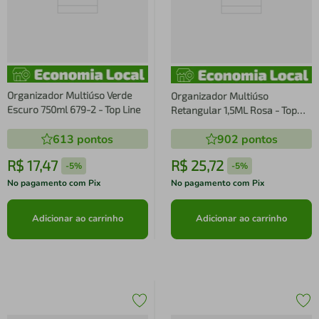
Organizador Multiúso Verde
Organizador Multiúso
Escuro 750ml 679-2 - Top Line
Retangular 1,5ML Rosa - Top
Line
613
pontos
902
pontos
R$
17
,
47
R$
25
,
72
-
5%
-
5%
No pagamento com Pix
No pagamento com Pix
Adicionar ao carrinho
Adicionar ao carrinho