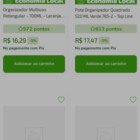
Organizador Multiuso
Pote Organizador Quadrado
Retangular - 700ML - Laranja -
520 ML Verde 765-2 - Top Line
Top Line
572
pontos
613
pontos
R$
16
,
29
R$
17
,
47
-
5%
-
5%
No pagamento com Pix
No pagamento com Pix
Adicionar ao carrinho
Adicionar ao carrinho