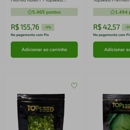
Premium - 10g
5.465
pontos
1.494
R$
155
,
76
R$
42
,
57
-
5%
-
5
No pagamento com Pix
No pagamento com Pi
Adicionar ao carrinho
Adicionar a