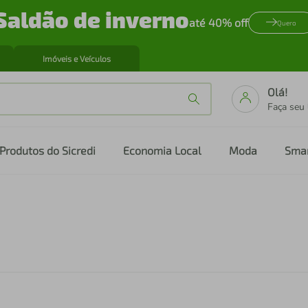
Saldão de inverno
até 40% off
Quero
Imóveis e Veículos
Olá!
Faça seu
Produtos do Sicredi
Economia Local
Moda
Sma