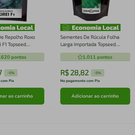
e Repolho Roxo
Sementes De Rúcula Folha
ei F1 Topseed
Larga Importada Topseed
1mx
Premium - 100g
.620
pontos
1.011
pontos
7
R$
28
,
82
-
5%
-
5%
 com Pix
No pagamento com Pix
nar ao carrinho
Adicionar ao carrinho