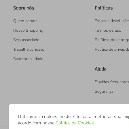
Sobre nós
Políticas
Quem somos
Trocas e devoluçõe
Nosso Shopping
Termos de uso
Seja associado
Políticas de entreg
Trabalhe conosco
Política de privaci
Sustentabilidade
Ajuda
Dúvidas frequente
Segurança
Utilizamos cookies neste site para melhorar sua ex
acordo com nossa
Política de Cookies
.