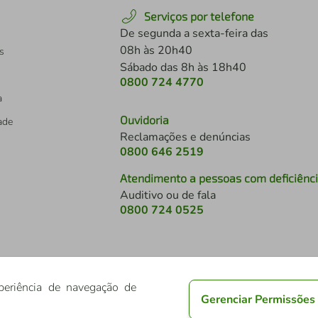
Serviços por telefone
De segunda a sexta-feira das
08h às 20h40
s
Sábado das 8h às 18h40
0800 724 4770
a
Ouvidoria
dade
Reclamações e denúncias
0800 646 2519
Atendimento a pessoas com deficiênc
Auditivo ou de fala
s
0800 724 0525
periência de navegação de
Gerenciar Permissões