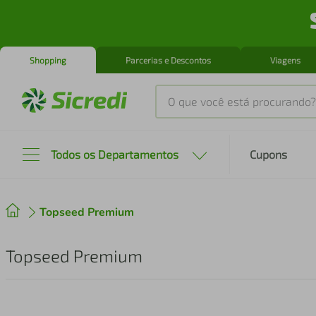
Shopping
Parcerias e Descontos
Viagens
O que você está procurando?
Produtos mais buscados
Todos os Departamentos
Cupons
tenis
1
º
Topseed Premium
cafeteira
2
º
perfume
3
º
Topseed Premium
air fryer
4
º