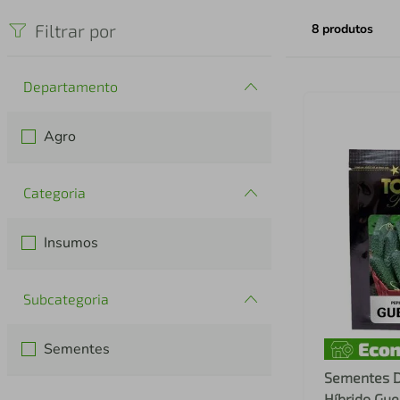
iphone
5
º
Filtrar por
8
produtos
Departamento
Agro
Categoria
Insumos
Subcategoria
Sementes
Sementes D
Híbrido Gue