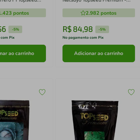
1mx
50g
1.423
pontos
2.982
pontos
56
R$
84
,
98
-
5%
-
5%
 com Pix
No pagamento com Pix
nar ao carrinho
Adicionar ao carrinho