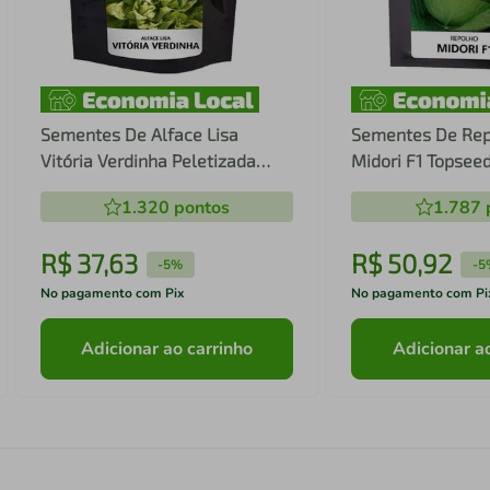
Sementes De Alface Lisa
Sementes De Rep
Vitória Verdinha Peletizada
Midori F1 Topsee
Topseed Premium - 2mx
10g
1.320
pontos
1.787
R$
37
,
63
R$
50
,
92
-
5%
-
5
No pagamento com Pix
No pagamento com Pi
Adicionar ao carrinho
Adicionar a