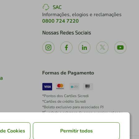
SAC
Informações, elogios e reclamações
0800 724 7220
Nossas Redes Sociais
Formas de Pagamento
ia
*Pontos dos Cartões Sicredi
*Cartões de crédito Sicredi
*Boleto exclusivo para associados PJ
*É vedada a cobrança de preço superior, valor ou
encargo adicional para pagamentos por meio de
Pix à vista.
 de Cookies
Permitir todos