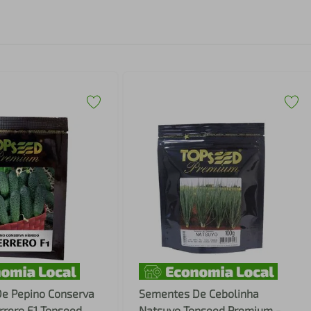
e Pepino Conserva
Sementes De Cebolinha
rrero F1 Topseed
Natsuyo Topseed Premium -