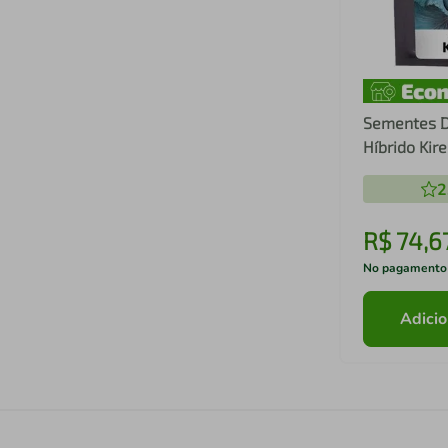
Sementes D
Híbrido Kir
Premium - 
2
R$
74
,
6
No pagamento
Adicio