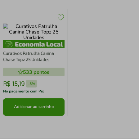
Curativos Patrulha Canina
Chase Topz 25 Unidades
533
pontos
R$
15
,
19
-
5%
No pagamento com Pix
Adicionar ao carrinho