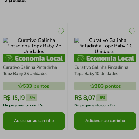
air fryer
4
º
3
produtos
iphone
5
º
Curativo Galinha Pintadinha
Curativo Galinha Pintadinha
Topz Baby 25 Unidades
Topz Baby 10 Unidades
533
pontos
283
pontos
R$
15
,
19
R$
8
,
07
-
5%
-
5%
No pagamento com Pix
No pagamento com Pix
Adicionar ao carrinho
Adicionar ao carrinho