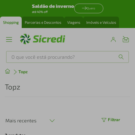
Saldão de inverno
Quero
até 40% off
Shopping
Parcerias e Descontos
Viagens
Imóveis e Veículos
O que você está procurando?
Produtos mais buscados
Topz
tenis
1
º
Topz
cafeteira
2
º
perfume
3
º
Filtrar
Mais recentes