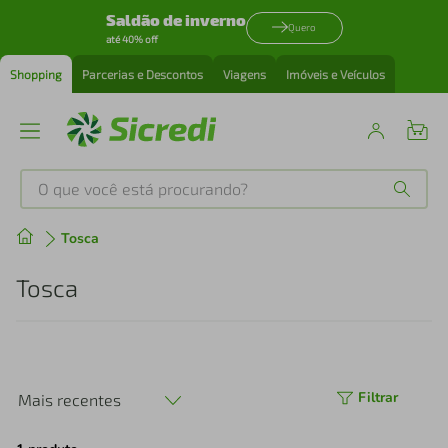
Saldão de inverno
Quero
até 40% off
Shopping
Parcerias e Descontos
Viagens
Imóveis e Veículos
O que você está procurando?
Produtos mais buscados
Tosca
tenis
1
º
Tosca
cafeteira
2
º
perfume
3
º
Filtrar
Mais recentes