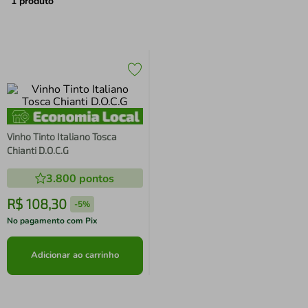
air fryer
4
º
1
produto
iphone
5
º
Vinho Tinto Italiano Tosca
Chianti D.O.C.G
3.800
pontos
R$
108
,
30
-
5%
No pagamento com Pix
Adicionar ao carrinho