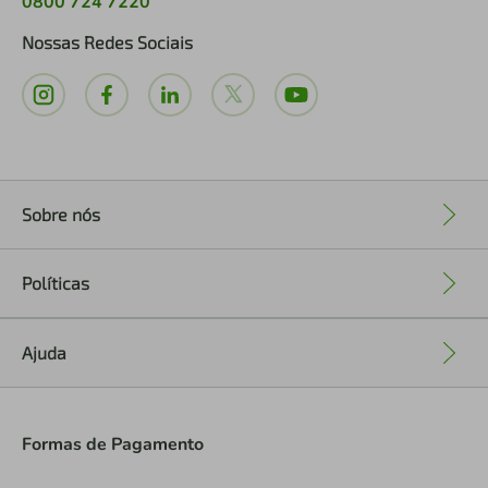
0800 724 7220
Nossas Redes Sociais
Sobre nós
+
Políticas
+
Ajuda
+
Formas de Pagamento