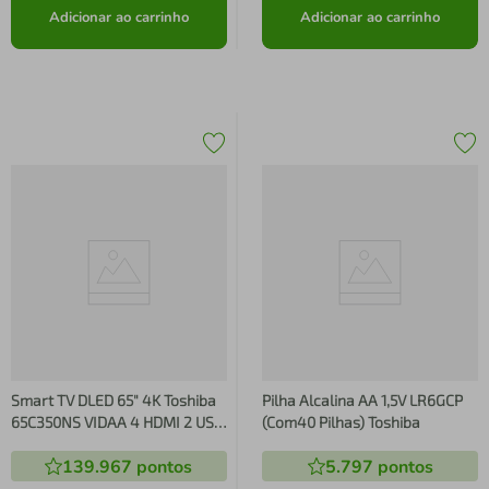
Adicionar ao carrinho
Adicionar ao carrinho
Smart TV DLED 65" 4K Toshiba
Pilha Alcalina AA 1,5V LR6GCP
65C350NS VIDAA 4 HDMI 2 USB
(Com40 Pilhas) Toshiba
Wi-Fi - TB032M TB032M
139.967
pontos
5.797
pontos