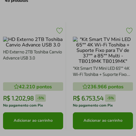
air fryer
4
º
45
produtos
iphone
5
º
HD Externo 2TB Toshiba Canvio
Advance USB 3.0
"Kit Smart TV Mini LED 65"" 4K
Wi-Fi Toshiba + Suporte Fixo
para TV de 37"" a 85"" Multi -
42.210
pontos
236.966
pontos
TB019MK TB019MK"
R$
1
.
202
,
98
R$
6
.
753
,
54
-
5%
-
5%
No pagamento com Pix
No pagamento com Pix
Adicionar ao carrinho
Adicionar ao carrinho