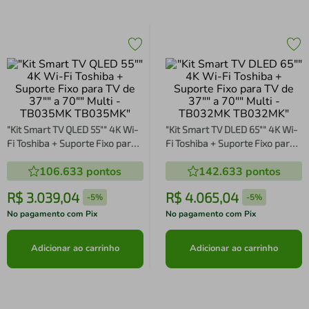
"Kit Smart TV QLED 55"" 4K Wi-
"Kit Smart TV DLED 65"" 4K Wi-
Fi Toshiba + Suporte Fixo para
Fi Toshiba + Suporte Fixo para
TV de 37"" a 70"" Multi -
TV de 37"" a 70"" Multi -
106.633
pontos
142.633
pontos
TB035MK TB035MK"
TB032MK TB032MK"
R$
3
.
039
,
04
R$
4
.
065
,
04
-
5%
-
5%
No pagamento com Pix
No pagamento com Pix
Adicionar ao carrinho
Adicionar ao carrinho