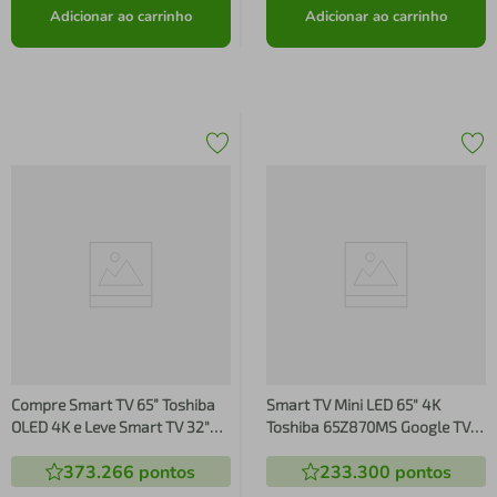
Adicionar ao carrinho
Adicionar ao carrinho
Compre Smart TV 65” Toshiba
Smart TV Mini LED 65" 4K
OLED 4K e Leve Smart TV 32"
Toshiba 65Z870MS Google TV
DLED HD - TB0183MK
4HDMI 2USB Wi-fi - TB019M
373.266
pontos
233.300
pontos
TB0183MK
TB019M