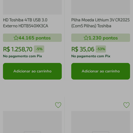
HD Toshiba 4TB USB 3.0
Pilha Moeda Lithium 3V CR2025
Externo HDTB540XK3CA
(Com5 Pilhas) Toshiba
44.165
pontos
1.230
pontos
R$
1
.
258
,
70
R$
35
,
06
-
5%
-
53%
No pagamento com Pix
No pagamento com Pix
Adicionar ao carrinho
Adicionar ao carrinho