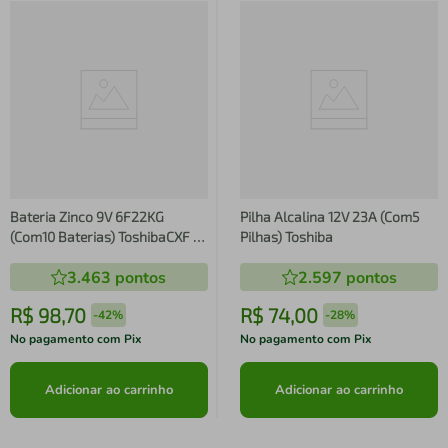
Bateria Zinco 9V 6F22KG
Pilha Alcalina 12V 23A (Com5
(Com10 Baterias) ToshibaCXF /
Pilhas) Toshiba
10
3.463
pontos
2.597
pontos
R$
98
,
70
R$
74
,
00
-
42%
-
28%
No pagamento com Pix
No pagamento com Pix
Adicionar ao carrinho
Adicionar ao carrinho