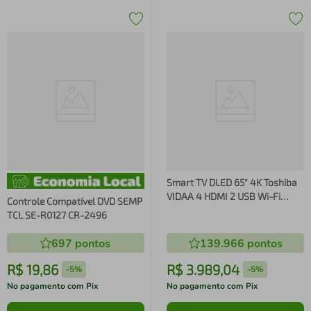
Smart TV DLED 65" 4K Toshiba
VIDAA 4 HDMI 2 USB Wi-Fi
Controle Compatível DVD SEMP
TB067E
TCL SE-R0127 CR-2496
697
pontos
139.966
pontos
R$
19
,
86
R$
3
.
989
,
04
-
5%
-
5%
No pagamento com Pix
No pagamento com Pix