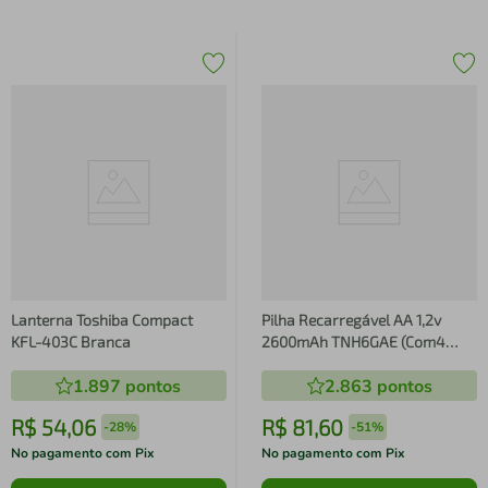
Lanterna Toshiba Compact
Pilha Recarregável AA 1,2v
KFL-403C Branca
2600mAh TNH6GAE (Com4
Pilhas) Toshiba
1.897
pontos
2.863
pontos
R$
54
,
06
R$
81
,
60
-
28%
-
51%
No pagamento com Pix
No pagamento com Pix