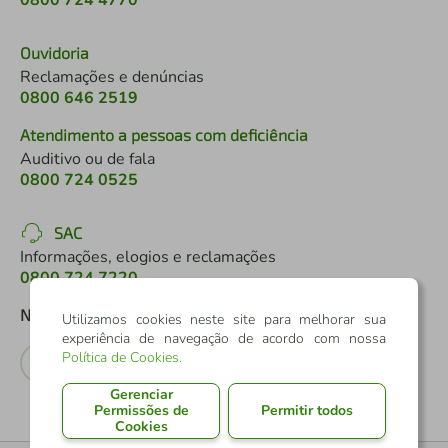
0800 724 4770
Ouvidoria
Reclamações e denúncias
0800 646 2519
Atendimento a pessoas com deficiência
Auditivo ou de fala
0800 724 0525
SAC
Informações, elogios e reclamações
0800 724 7220
Nossas Redes Sociais
Utilizamos cookies neste site para melhorar sua
experiência de navegação de acordo com nossa
Política de Cookies
.
Gerenciar
Permissões de
Permitir todos
Cookies