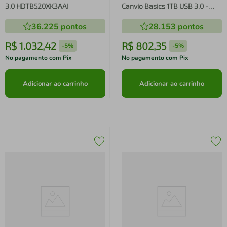
3.0 HDTB520XK3AAI
Canvio Basics 1TB USB 3.0 -
HDTP310XK3AA
36.225
pontos
28.153
pontos
R$
1
.
032
,
42
R$
802
,
35
-
5%
-
5%
No pagamento com Pix
No pagamento com Pix
Adicionar ao carrinho
Adicionar ao carrinho