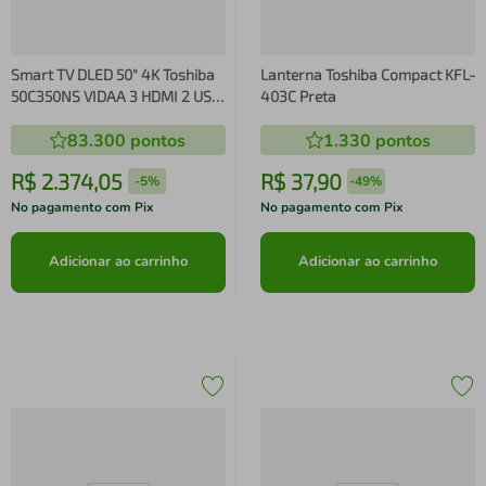
Smart TV DLED 50" 4K Toshiba
Lanterna Toshiba Compact KFL-
50C350NS VIDAA 3 HDMI 2 USB
403C Preta
Wi-Fi - TB029M TB029M
83.300
pontos
1.330
pontos
R$
2
.
374
,
05
R$
37
,
90
-
5%
-
49%
No pagamento com Pix
No pagamento com Pix
Adicionar ao carrinho
Adicionar ao carrinho