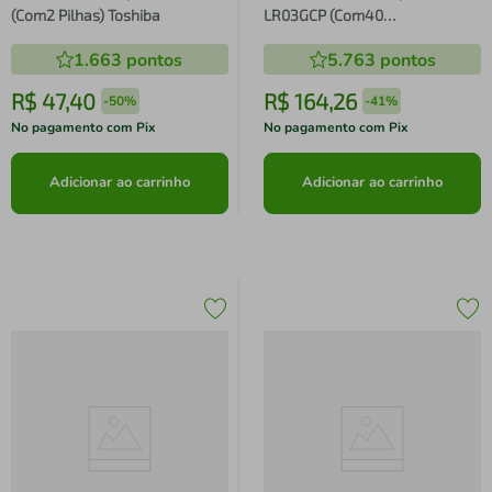
(Com2 Pilhas) Toshiba
LR03GCP (Com40
Pilhas) Toshiba
1.663
pontos
5.763
pontos
R$
47
,
40
R$
164
,
26
-
50%
-
41%
No pagamento com Pix
No pagamento com Pix
Adicionar ao carrinho
Adicionar ao carrinho