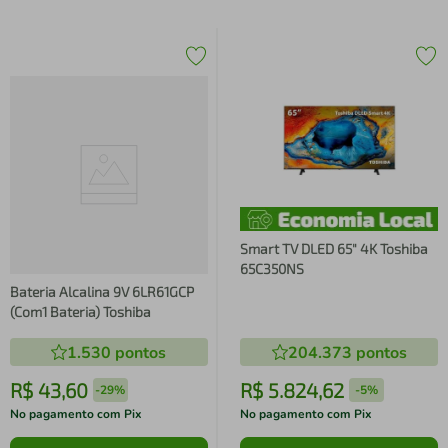
Smart TV DLED 65" 4K Toshiba
65C350NS
Bateria Alcalina 9V 6LR61GCP
(Com1 Bateria) Toshiba
1.530
pontos
204.373
pontos
R$
43
,
60
R$
5
.
824
,
62
-
29%
-
5%
No pagamento com Pix
No pagamento com Pix