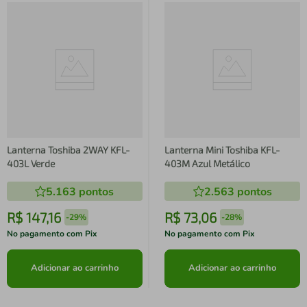
Lanterna Toshiba 2WAY KFL-
Lanterna Mini Toshiba KFL-
403L Verde
403M Azul Metálico
5.163
pontos
2.563
pontos
R$
147
,
16
R$
73
,
06
-
29%
-
28%
No pagamento com Pix
No pagamento com Pix
Adicionar ao carrinho
Adicionar ao carrinho