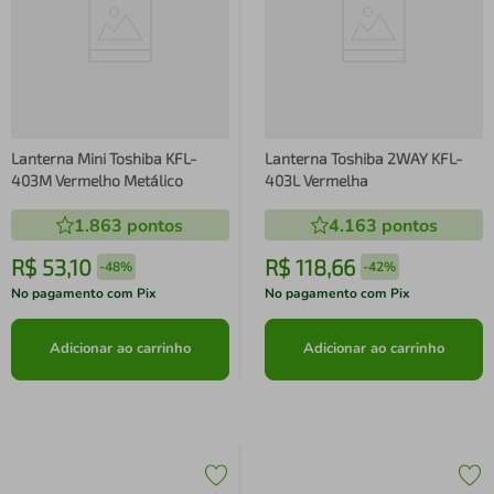
Lanterna Mini Toshiba KFL-
Lanterna Toshiba 2WAY KFL-
403M Vermelho Metálico
403L Vermelha
1.863
pontos
4.163
pontos
R$
53
,
10
R$
118
,
66
-
48%
-
42%
No pagamento com Pix
No pagamento com Pix
Adicionar ao carrinho
Adicionar ao carrinho