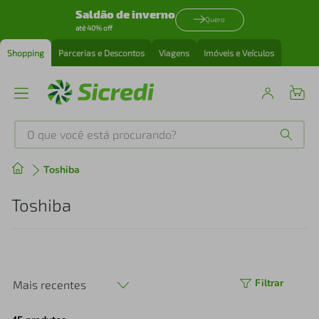
Saldão de inverno
Quero
até 40% off
Shopping
Parcerias e Descontos
Viagens
Imóveis e Veículos
O que você está procurando?
Produtos mais buscados
Toshiba
tenis
1
º
Toshiba
cafeteira
2
º
perfume
3
º
Filtrar
Mais recentes