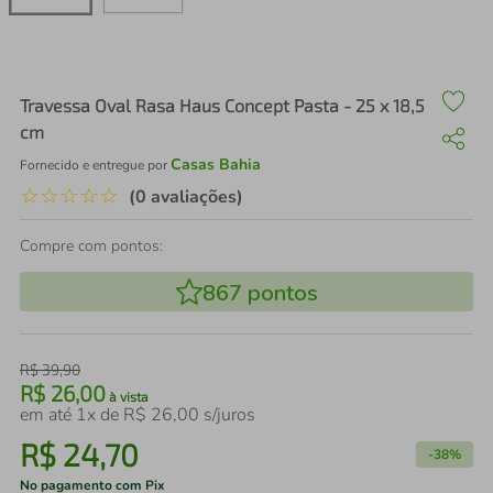
air fryer
4
º
iphone
5
º
Travessa Oval Rasa Haus Concept Pasta - 25 x 18,5
cm
Casas Bahia
Fornecido e entregue por
☆
☆
☆
☆
☆
(0 avaliações)
Compre com pontos:
867
pontos
R$
39
,
90
R$
26
,
00
à vista
em até
1
x de
R$
26
,
00
s/juros
R$
24
,
70
-
38%
No pagamento com Pix