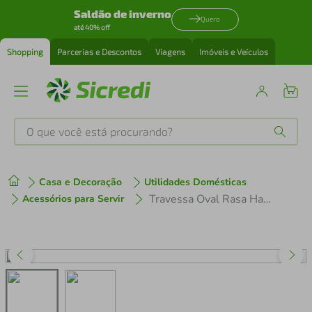
Saldão de inverno
Quero
até 40% off
Shopping
Parcerias e Descontos
Viagens
Imóveis e Veículos
O que você está procurando?
Produtos mais buscados
Casa e Decoração
Utilidades Domésticas
tenis
1
º
Travessa Oval Rasa Haus Concept Pasta - 25 x 18,5 cm
Acessórios para Servir
cafeteira
2
º
perfume
3
º