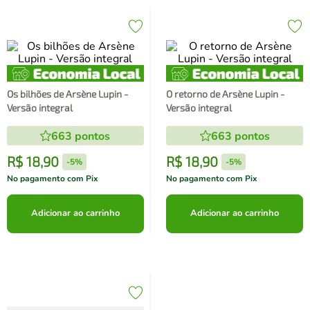
Os bilhões de Arsène Lupin -
O retorno de Arsène Lupin -
Versão integral
Versão integral
663
pontos
663
pontos
R$
18
,
90
R$
18
,
90
-
5%
-
5%
No pagamento com Pix
No pagamento com Pix
Adicionar ao carrinho
Adicionar ao carrinho