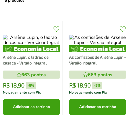
air fryer
4
º
5
produtos
iphone
5
º
Arsène Lupin, o ladrão de
As confissões de Arsène Lupin -
casaca - Versão integral
Versão integral
663
pontos
663
pontos
R$
18
,
90
R$
18
,
90
-
5%
-
5%
No pagamento com Pix
No pagamento com Pix
Adicionar ao carrinho
Adicionar ao carrinho