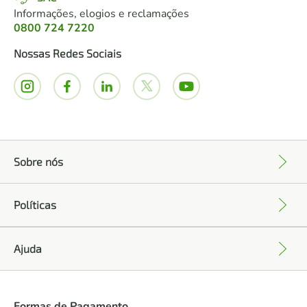
Informações, elogios e reclamações
0800 724 7220
Nossas Redes Sociais
Sobre nós
+
Políticas
+
Ajuda
+
Formas de Pagamento