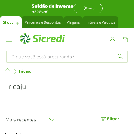
Saldão de inverno
Quero
até 40% off
Shopping
Parcerias e Descontos
Viagens
Imóveis e Veículos
O que você está procurando?
Produtos mais buscados
Tricaju
tenis
1
º
Tricaju
cafeteira
2
º
perfume
3
º
Filtrar
Mais recentes