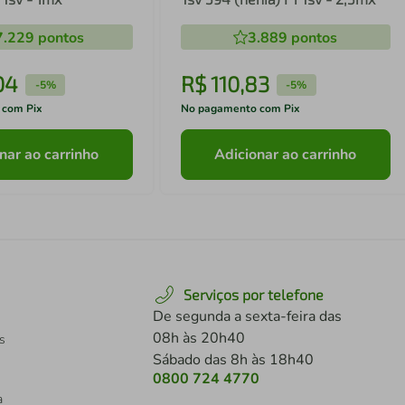
7.229
pontos
3.889
pontos
04
R$
110
,
83
-
5%
-
5%
 com Pix
No pagamento com Pix
nar ao carrinho
Adicionar ao carrinho
Serviços por telefone
De segunda a sexta-feira das
08h às 20h40
s
Sábado das 8h às 18h40
0800 724 4770
a