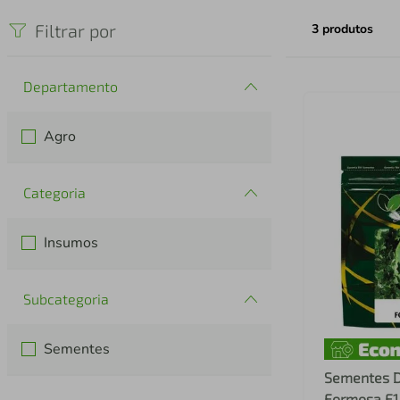
iphone
5
º
Filtrar por
3
produtos
Departamento
Agro
Categoria
Insumos
Subcategoria
Sementes
Sementes D
Formosa F1 