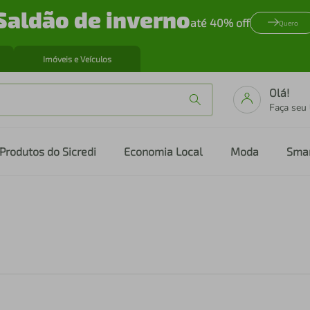
Saldão de inverno
até 40% off
Quero
Imóveis e Veículos
Olá!
Faça seu
Produtos do Sicredi
Economia Local
Moda
Sma