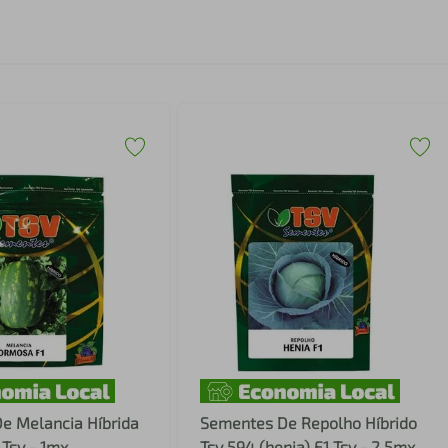
e Melancia Híbrida
Sementes De Repolho Híbrido
Tsv - 1mx
Tsv 594 (henia) F1 Tsv - 2,5mx