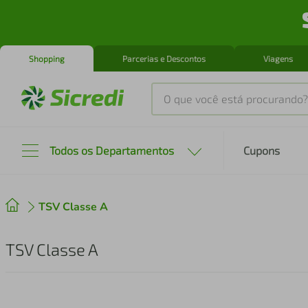
Shopping
Parcerias e Descontos
Viagens
O que você está procurando?
Produtos mais buscados
Todos os Departamentos
Cupons
tenis
1
º
TSV Classe A
cafeteira
2
º
perfume
3
º
TSV Classe A
air fryer
4
º