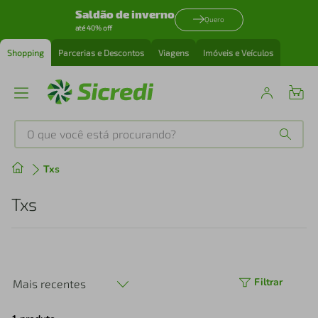
Saldão de inverno
Quero
até 40% off
Shopping
Parcerias e Descontos
Viagens
Imóveis e Veículos
O que você está procurando?
Produtos mais buscados
Txs
tenis
1
º
Txs
cafeteira
2
º
perfume
3
º
Filtrar
Mais recentes