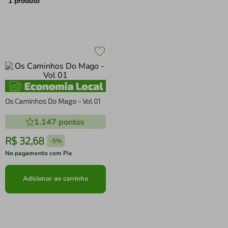
air fryer
4
º
1
produto
iphone
5
º
Os Caminhos Do Mago - Vol 01
1.147
pontos
R$
32
,
68
-
5%
No pagamento com Pix
Adicionar ao carrinho