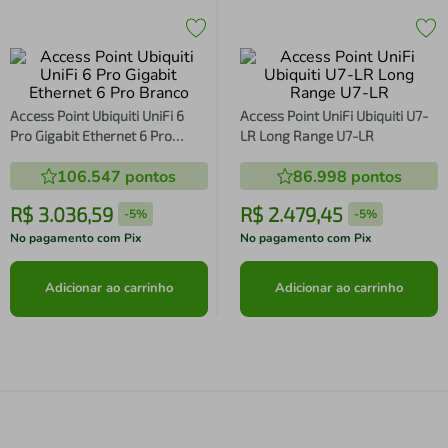
Access Point Ubiquiti UniFi 6
Access Point UniFi Ubiquiti U7-
Pro Gigabit Ethernet 6 Pro
LR Long Range U7-LR
Branco
106.547
pontos
86.998
pontos
R$
3
.
036
,
59
R$
2
.
479
,
45
-
5%
-
5%
No pagamento com Pix
No pagamento com Pix
Adicionar ao carrinho
Adicionar ao carrinho