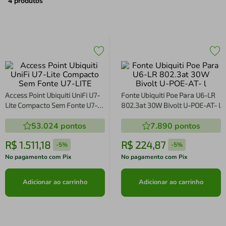
air fryer
4
º
4
produtos
iphone
5
º
Access Point Ubiquiti UniFi U7-
Fonte Ubiquiti Poe Para U6-LR
Lite Compacto Sem Fonte U7-
802.3at 30W Bivolt U-POE-AT- l
LITE
53.024
pontos
7.890
pontos
R$
1
.
511
,
18
R$
224
,
87
-
5%
-
5%
No pagamento com Pix
No pagamento com Pix
Adicionar ao carrinho
Adicionar ao carrinho