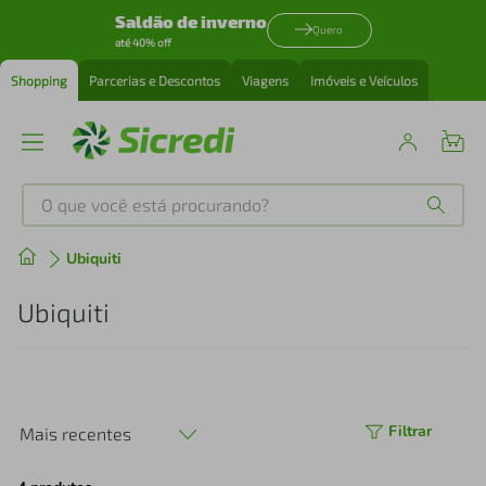
Saldão de inverno
Quero
até 40% off
Shopping
Parcerias e Descontos
Viagens
Imóveis e Veículos
O que você está procurando?
Produtos mais buscados
Ubiquiti
tenis
1
º
Ubiquiti
cafeteira
2
º
perfume
3
º
Filtrar
Mais recentes