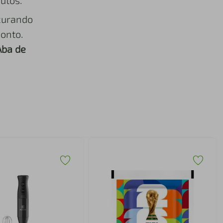
utos.
curando
onto.
Aba de