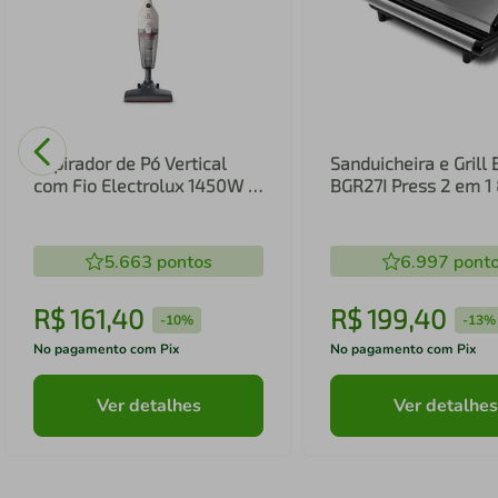
Aspirador de Pó Vertical
Sanduicheira e Grill 
com Fio Electrolux 1450W 2
BGR27I Press 2 em 
em 1 Filtro HEPA Branco
(STK14B)
5.663
pontos
6.997
pont
R$
161
,
40
R$
199
,
40
-
10%
-
13%
No pagamento com Pix
No pagamento com Pix
Ver detalhes
Ver detalhes