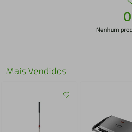
iphone
5
º
O
Nenhum produ
Mais Vendidos