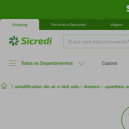
Shopping
Parcerias e Descontos
Viagens
O que você está procurando?
Produtos mais buscados
Todos os Departamentos
Cupons
tenis
1
º
umidificador-de-ar-c-led-usb---branco---quanhee-
cafeteira
2
º
perfume
3
º
air fryer
4
º