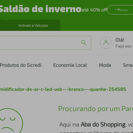
Saldão de inverno
até 40% off
Quero
Imóveis e Veículos
Olá!
Faça seu
Produtos do Sicredi
Economia Local
Moda
Sma
umidificador-de-ar-c-led-usb---branco---quanhe-254585
Procurando por um Par
Aqui na
Aba do Shopping
, 