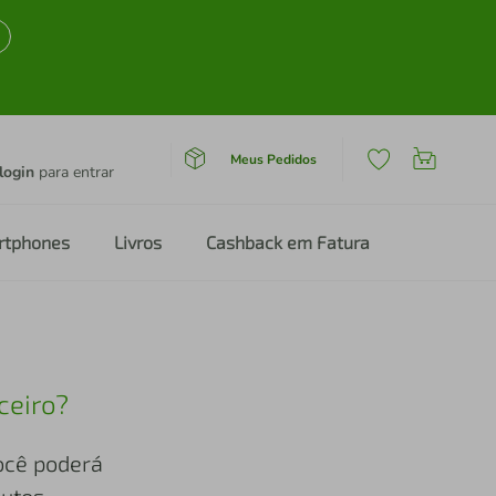
Meus Pedidos
login
para entrar
rtphones
Livros
Cashback em Fatura
ceiro?
você poderá