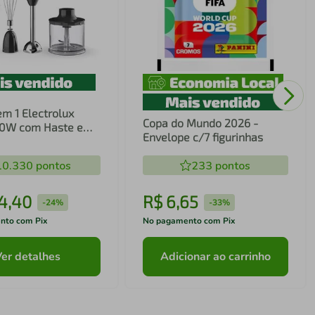
em 1 Electrolux
Copa do Mundo 2026 -
00W com Haste em
Envelope c/7 figurinhas
ecnologia TruFlow
10.330
pontos
233
pontos
4
,
40
R$
6
,
65
-
24%
-
33%
nto com Pix
No pagamento com Pix
Ver detalhes
Adicionar ao carrinho