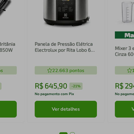
Britânia
Panela de Pressão Elétrica
Mixer 3 
1 850W
Electrolux por Rita Lobo 6L
Cinza 6
Preta Experience Digital
Inox e T
(PCC20)
(EIB20)
os
22.663
pontos
R$
645
,
90
R$
29
-
21%
No pagamento com Pix
No pagame
Ver detalhes