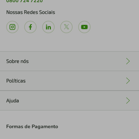
0800 724 7220
Nossas Redes Sociais
Sobre nós
+
Políticas
+
Ajuda
+
Formas de Pagamento