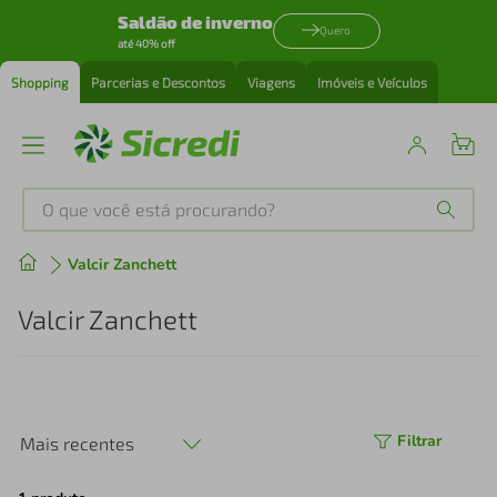
Saldão de inverno
Quero
até 40% off
Shopping
Parcerias e Descontos
Viagens
Imóveis e Veículos
O que você está procurando?
Produtos mais buscados
Valcir Zanchett
tenis
1
º
Valcir Zanchett
cafeteira
2
º
perfume
3
º
Filtrar
Mais recentes