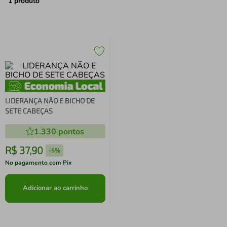
air fryer
4
º
1
produto
iphone
5
º
LIDERANÇA NÃO E BICHO DE
SETE CABEÇAS
1.330
pontos
R$
37
,
90
-
5%
No pagamento com Pix
Adicionar ao carrinho