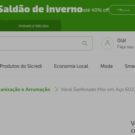
Saldão de inverno
até 40% off
Quero
Imóveis e Veículos
Olá!
Faça seu
Produtos do Sicredi
Economia Local
Moda
Sma
anização e Arrumação
Varal Sanfonado Mor em Aço 602
V