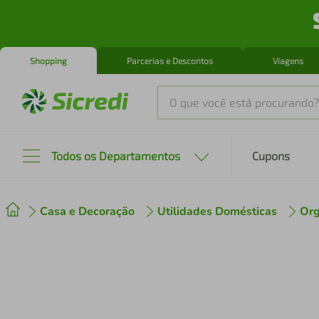
Shopping
Parcerias e Descontos
Viagens
O que você está procurando?
Produtos mais buscados
Todos os Departamentos
Cupons
tenis
1
º
Casa e Decoração
Utilidades Domésticas
Org
cafeteira
2
º
perfume
3
º
air fryer
4
º