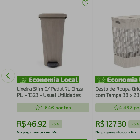
ambu
Lixeira Slim C/ Pedal 7L Cinza
Cesto de Roupa Gri
PL. - 1323 - Usual Utilidades
com Tampa 38 x 28 
Ou
1.646
pontos
4.467
po
R$
46
,
92
R$
127
,
30
-
5%
-
5%
No pagamento com Pix
No pagamento com Pix