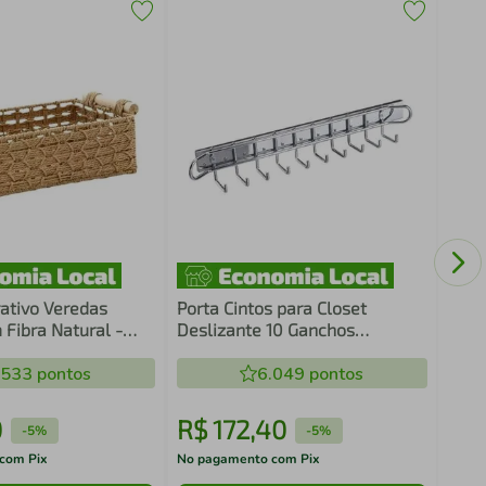
Orga
Grad
Pequ
Crip
ativo Veredas
Porta Cintos para Closet
 Fibra Natural -
Deslizante 10 Ganchos
Pendurar Bolsa Roupa
.533
pontos
Corrediça Multiuso
6.049
pontos
0
R$
172
,
40
R$
-
5%
-
5%
com Pix
No pagamento com Pix
No pa