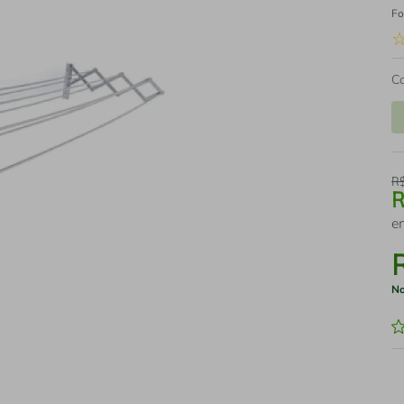
Fo
C
R
e
No