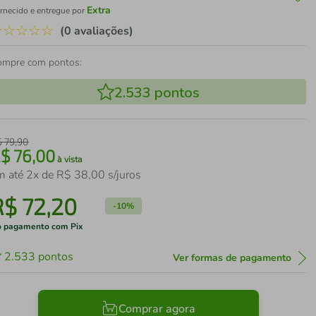
Extra
rnecido e entregue por
☆
☆
☆
☆
☆
(0 avaliações)
ompre com pontos:
2.533
pontos
$
79
,
90
R$
76
,
00
à vista
m até
2
x de
R$
38
,
00
s/juros
R$
72
,
20
-
10%
 pagamento com Pix
2.533
pontos
Ver formas de pagamento
Comprar agora