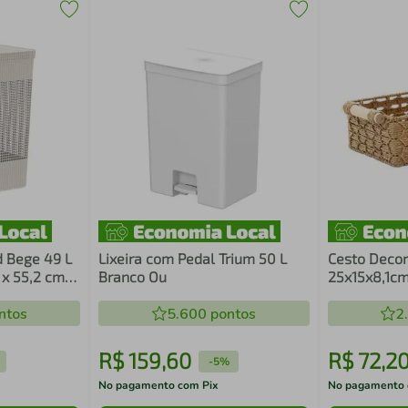
d Bege 49 L
Lixeira com Pedal Trium 50 L
Cesto Decor
x 55,2 cm
Branco Ou
25x15x8,1cm
Jolitex
ntos
5.600
pontos
2
R$
159
,
60
R$
72
,
2
-
5%
No pagamento com Pix
No pagamento 