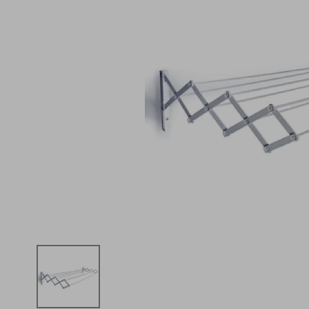
iphone
5
º